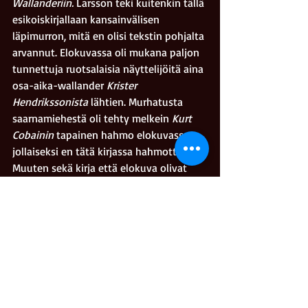
Wallanderiin. 
Larsson teki kuitenkin tällä 
esikoiskirjallaan kansainvälisen 
läpimurron, mitä en olisi tekstin pohjalta 
arvannut. Elokuvassa oli mukana paljon 
tunnettuja ruotsalaisia näyttelijöitä aina 
osa-aika-wallander 
Krister 
Hendrikssonista
 lähtien. Murhatusta 
saarnamiehestä oli tehty melkein 
Kurt 
Cobainin
 tapainen hahmo elokuvassa, 
jollaiseksi en tätä kirjassa hahmottanut. 
Muuten sekä kirja että elokuva olivat 
kliinistä ruotsalaista ammattityötä.
#dekkari
#elokuva
#kirja
Kriitikkomarko