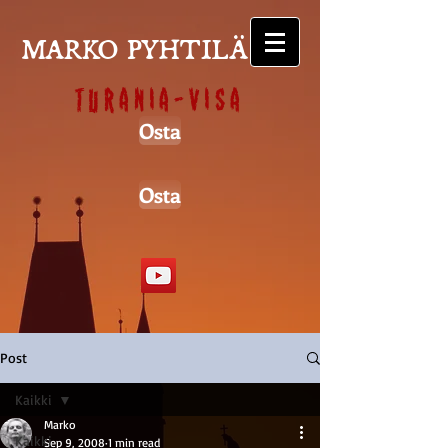
MARKO PYHTILÄ
Turania-visa
Osta
Osta
Post
Kaikki
Marko
Kaikki
Sep 9, 2008
1 min read