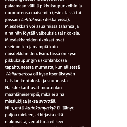
palaamaan välillä pikkukaupunkeihin ja 
nuoruutensa maisemiin (esim. tässä tai 
joissain 
Lehtolaisen
 dekkareissa). 
Miesdekkari voi asua missä tahansa ja 
aina hän löytää vaikeuksia tai rikoksia. 
Miesdekkareiden rikokset ovat 
useimmiten järeämpiä kuin 
naisdekkareiden. Esim. tässä on kyse 
pikkukaupungin uskonlahkossa 
tapahtuneesta murhasta, kun eilisessä 
Wallanderissa
 oli kyse itsenäistyvän 
Latvian kohtalosta ja suunnasta. 
Naisdekkarit ovat muutenkin 
maanläheisempiä, mikä ei aina 
mieslukijaa jaksa sytyttää.
Niin, entä 
Aurinkomyrsky
? Ei jäänyt 
paljoa mieleen, ei kirjasta eikä 
elokuvasta, verrattuna eiliseen 