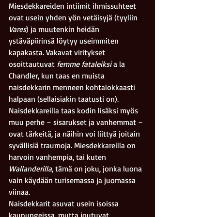
Miesdekkareiden intiimit ihmissuhteet 
ovat usein yhden yön vetäisyjä (tyyliin 
Vares
) ja muutenkin heidän 
ystäväpiirinsä löytyy useimmiten 
kapakasta. Vakavat viritykset 
osoittautuvat 
femme fataleiksi
 a la 
Chandler, kun taas en muista 
naisdekkarin menneen kohtalokkaasti 
halpaan (sellaisiakin taatusti on). 
Naisdekkareilla taas kodin lisäksi myös 
muu perhe – sisarukset ja vanhemmat – 
ovat tärkeitä, ja näihin voi liittyä joitain 
syvällisiä traumoja. Miesdekkareilla on 
harvoin vanhempia, tai kuten 
Wallanderilla
, tämä on joku, jonka luona 
vain käydään turisemassa ja juomassa 
viinaa.
Naisdekkarit asuvat usein isoissa 
kaupungeissa, mutta joutuvat 