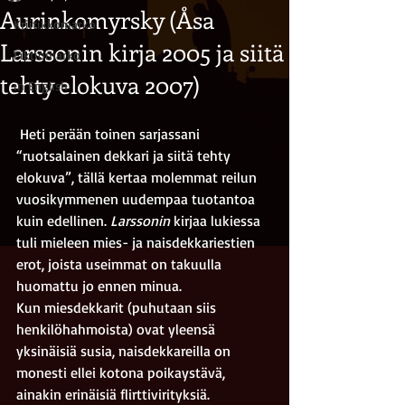
Aurinkomyrsky (Åsa
Kriitikkomarko
Larssonin kirja 2005 ja siitä
Fiktiomarko
tehty elokuva 2007)
in English
 Heti perään toinen sarjassani 
“ruotsalainen dekkari ja siitä tehty 
elokuva”, tällä kertaa molemmat reilun 
vuosikymmenen uudempaa tuotantoa 
kuin edellinen. 
Larssonin
 kirjaa lukiessa 
tuli mieleen mies- ja naisdekkariestien 
erot, joista useimmat on takuulla 
huomattu jo ennen minua.
Kun miesdekkarit (puhutaan siis 
henkilöhahmoista) ovat yleensä 
yksinäisiä susia, naisdekkareilla on 
monesti ellei kotona poikaystävä, 
ainakin erinäisiä flirttivirityksiä. 