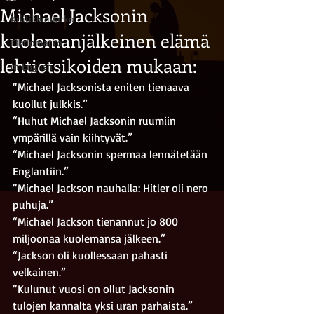
Michael Jacksonin
Kriitikkomarko
kuolemanjälkeinen elämä
Fiktiomarko
lehtiotsikoiden mukaan:
in English
“Michael Jacksonista eniten tienaava 
kuollut julkkis.”
“Huhut Michael Jacksonin ruumiin 
ympärillä vain kiihtyvät.”
“Michael Jacksonin spermaa lennätetään 
Englantiin.”
“Michael Jackson nauhalla: Hitler oli nero 
puhuja.”
“Michael Jackson tienannut jo 800 
miljoonaa kuolemansa jälkeen.”
“Jackson oli kuollessaan pahasti 
velkainen.”
“Kulunut vuosi on ollut Jacksonin 
tulojen kannalta yksi uran parhaista.”