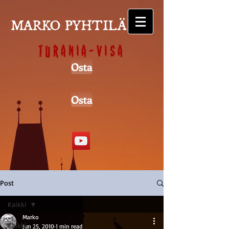
MARKO PYHTILÄ
Turania-visa
Osta
Osta
Post
Kaikki
Marko
Kaikki
Jun 25, 2010
1 min read