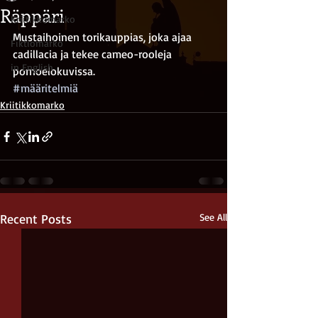
Räppäri
Kriitikkomarko
Mustaihoinen torikauppias, joka ajaa 
Fiktiomarko
cadillacia ja tekee cameo-rooleja 
in English
pornoelokuvissa.
#määritelmiä
Kriitikkomarko
Recent Posts
See All