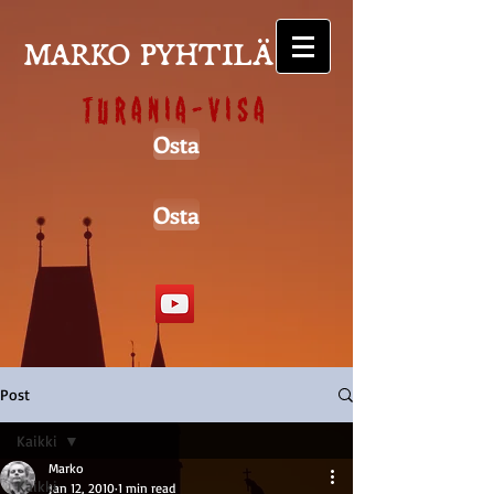
MARKO PYHTILÄ
Turania-visa
Osta
Osta
Post
Kaikki
Marko
Kaikki
Jan 12, 2010
1 min read