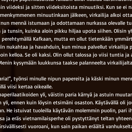
in viideksi ja sitten viideksitoista minuutiksi. Kun se ei 
lmenkymmenen minuutinkaan jälkeen, virkailija alkoi otta
minun mennä istumaan ja odottamaan nurkassa olevalle tuol
 ja tunsin, kuinka aloin pikku hiljaa upota siihen. Olisin y
i perehtymällä Kafkaan, mutta en ollut tietenkään ymmär
in nukahtaa ja havahduin, kun minua palvellut virkailija p
n kelloa. Se oli kaksi. Olin ollut talossa jo viisi tuntia ja a
enin kysymään luukkunsa taakse palanneelta virkailijalta
aria!”, työnsi minulle nipun papereita ja käski minun men
ä viisi kertaa oikealle.
perilaatikoiden yli, väistin paria kärryä ja astuin muuta
yli, ennen kuin löysin etsimäni osaston. Käytävällä oli j
. He istuivat tuoleilla käytävän molemmin puolin, pari i
sa ja eräs vietnamilaisperhe oli pystyttänyt teltan yhteen
sivällisesti vuoroani, kun sain paikan eräältä vanhukselta, 