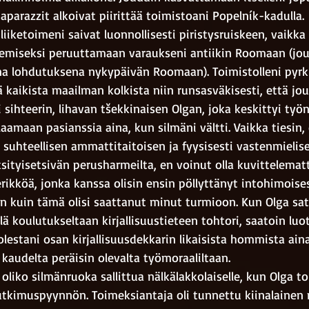
parazzit alkoivat piirittää toimistoani Popelník-kadulla.
liiketoimeni saivat luonnollisesti piristysruiskeen, vaikka
tsemiseksi peruuttamaan varaukseni antiikin Roomaan (jo
a lohdutuksena nykypäivän Roomaan). Toimistolleni pyrk
itä kaikista maailman kolkista niin runsasväkisesti, että jo
 sihteerin, lihavan tšekkinaisen Olgan, joka keskittyi työ
aamaan pasianssia aina, kun silmäni vältti. Vaikka tiesin, 
i suhteellisen ammattitaitoisen ja fyysisesti vastenmielis
sityisetsivän perusharmeilta, en voinut olla kuvittelematta
erikköä, jonka kanssa olisin ensin pöllyttänyt intohimoises
n kuin tämä olisi saattanut minut turmioon. Kun Olga sa
lä koulutukseltaan kirjallisuustieteen tohtori, saatoin luot
lestani osan kirjallisuusdekkarin likaisista hommista ain
audelta peräisin olevalta työmoraaliltaan. 
, oliko silmänruoka sallittua nälkälakkolaiselle, kun Olga to
 tutkimuspyynnön. Toimeksiantaja oli tunnettu kiinalainen