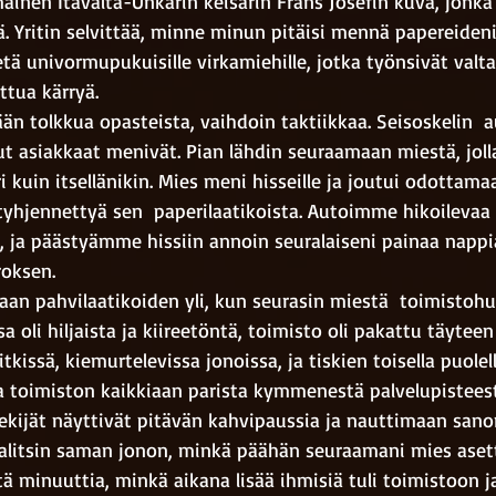
äinen Itävalta-Unkarin keisarin Frans Josefin kuva, jonka a
jä. Yritin selvittää, minne minun pitäisi mennä papereideni
ä univormupukuisille virkamiehille, jotka työnsivät valt
attua kärryä. 
n tolkkua opasteista, vaihdoin taktiikkaa. Seisoskelin  a
t asiakkaat menivät. Pian lähdin seuraamaan miestä, joll
 kuin itsellänikin. Mies meni hisseille ja joutui odottamaa
tyhjennettyä sen  paperilaatikoista. Autoimme hikoilevaa v
 ja päästyämme hissiin annoin seuralaiseni painaa nappia.
oksen. 
n pahvilaatikoiden yli, kun seurasin miestä  toimistoh
 oli hiljaista ja kiireetöntä, toimisto oli pakattu täyteen 
tkissä, kiemurtelevissa jonoissa, ja tiskien toisella puolell
ta toimiston kaikkiaan parista kymmenestä palvelupisteest
kijät näyttivät pitävän kahvipaussia ja nauttimaan sano
 Valitsin saman jonon, minkä päähän seuraamani mies asett
 minuuttia, minkä aikana lisää ihmisiä tuli toimistoon ja