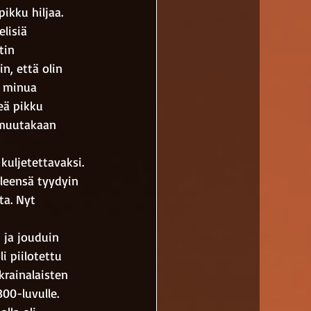
ikku hiljaa.
lisiä 
tin 
n, että olin 
a minua 
eä pikku 
n muutakaan 
kuljetettavaksi. 
leensä tyydyin 
ta. Nyt 
 ja jouduin 
 piilotettu 
rainalaisten 
00-luvulle. 