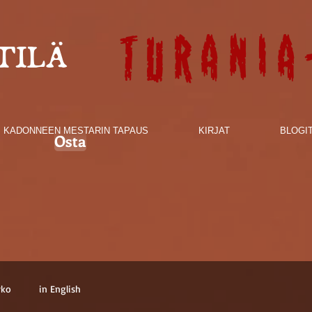
Turania
TILÄ
KADONNEEN MESTARIN TAPAUS
KIRJAT
BLOGI
Osta
rko
in English