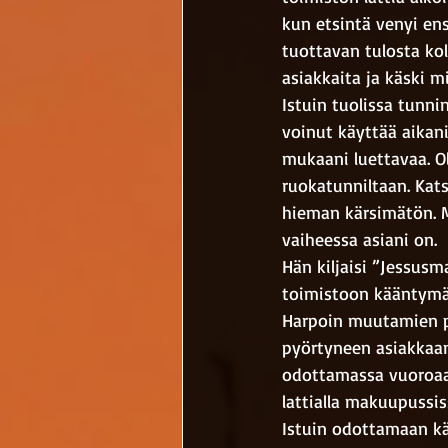
kun etsintä venyi ens
tuottavan tulosta ko
asiakkaita ja käski 
Istuin tuolissa tunnin
voinut käyttää aikan
mukaani luettavaa. Ol
ruokatunniltaan. Katsoi
hieman kärsimätön. M
vaiheessa asiani on. 
Hän kiljaisi ”Jessusm
toimistoon kääntymäll
Harpoin muutamien pa
pyörtyneen asiakkaan 
odottamassa vuoroaan
lattialla makuupussis
Istuin odottamaan kär