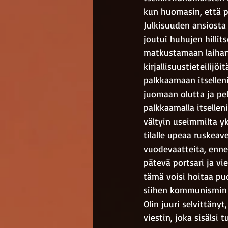
kun huomasin, että pa
Julkisuuden ansiosta 
joutui huhujen hilli
matkustamaan laihan
kirjallisuustieteilijö
palkkaamaan itselleni
juomaan olutta ja pel
palkkaamalla itsellen
vältyin useimmilta yk
tilalle upeaa ruskeav
vuodevaatteita, enne
pätevä portsari ja vie
tämä voisi hoitaa puo
siihen kommunismin k
Olin juuri selvittänyt
viestin, joka sisälsi