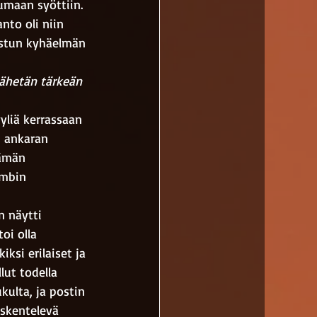
tumaan syöttiin. 
nto oli niin 
istun kyhäelmän 
Lähetän tärkeän 
yliä kerrassaan 
n ankaran 
tämän 
umbin 
n näytti 
i olla 
iksi erilaiset ja 
lut todella 
kulta, ja postin 
öskentelevä 