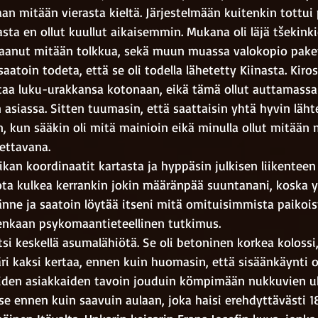
n mitään vierasta kieltä. Järjestelmään kuitenkin tottui p
sta en ollut kuullut aikaisemmin. Mukana oli läjä tšekinkie
 saanut mitään tolkkua, sekä muun muassa valokopio pake
saatoin todeta, että se oli todella lähetetty Kiinasta. Kirosi
taa luku-urakkansa kotonaan, eikä tämä ollut auttamass
 asiassa. Sitten tuumasin, että saattaisin yhtä hyvin läht
in, kun sääkin oli mitä mainioin eikä minulla ollut mitää
dettavana. 
kan koordinaatit kartasta ja hyppäsin julkisen liikenteen 
ota kulkea kerrankin jokin määränpää suuntanani, koska y
nne ja saatoin löytää itseni mitä omituisimmista paikois
tenkaan psykomaantieteellinen tutkimus.
tsi keskellä asumalähiötä. Se oli betoninen korkea kolossi,
 kaksi kertaa, ennen kuin huomasin, että sisäänkäynti oli
iden asiakkaiden tavoin jouduin kömpimään nukkuvien uk
e ennen kuin saavuin aulaan, joka haisi erehdyttävästi 18