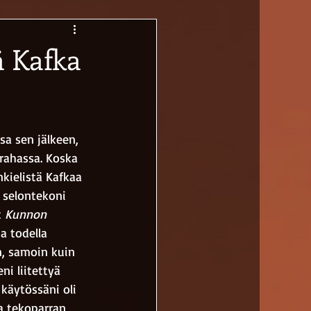
ä Kafka
a sen jälkeen, 
rahassa. Koska 
kielistä Kafkaa 
t selontekoni 
 
Kunnon 
a todella 
n, samoin kuin 
ni liitettyä 
käytössäni oli 
a tekoparran, 