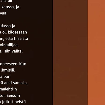
lla oli 
 kanssa, ja 
avaa 
ulassa ja 
a oli kädessään 
n, että hissistä 
irkailijaa 
 Hän valitsi 
uoneeseen. Kun 
ihmisiä. 
a pari 
ä auki samalla, 
malehtiin 
ui. Seisoin 
 jotkut heistä 