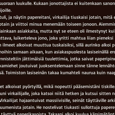
oraan luukulle. Kukaan jonottajista ei kuitenkaan sano
joille.
li, ja näytin papereitani, virkailija tiuskaisi jotain, mit
 jotain ja viittoi minua menemään toiseen jonoon. Aiemmin
t lainkaan asiakkaita, mutta nyt se eteen oli ilmestynyt ku
tava, luikerteleva jono, joka yritti mahtua liian pieneks
ilmeet alkoivat muuttua tuskaisiksi, sillä aurinko alkoi p
unoihin samaan aikaan, kun asiakaspuolesta lasiseinällä er
ynnisteltiin jättimäisiä tuulettimia, jotka saivat paperipi
irkamiehet joutuivat juoksentelemaan sinne tänne lennäht
ä. Toimiston lasiseinän takaa kumahteli naurua kuin naapu
et alkoivat pyörtyillä, mikä nopeutti pääsemistäni tiskille
ni virkailijalle, joka katsoi niitä hetken ja kutsui sitten n
irkailijat hajaantuivat massiivisille, seinät täyttäville arki
 uumenista jotain. He nostelivat tiukasti sullottuja papereit
i täyttyä paperikasoista. Takaani alkoi kuulua kärsimätön