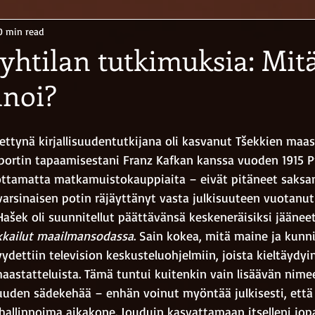
0 min read
yhtilan tutkimuksia: Mit
anoi?
ttynä kirjallisuudentutkijana oli kasvanut Tšekkien maass
raportin tapaamisestani Franz Kafkan kanssa vuoden 1915 P
 ottamatta matkamuistokauppiaita – eivät pitäneet saksan
li varsinaisen potin räjäyttänyt vasta julkisuuteen vuotanu
 Hašek oli suunnitellut päättävänsä keskeneräisiksi jääneet
kkailut maailmansodassa
. Sain kokea, mitä maine ja kunni
ydettiin television keskusteluohjelmiin, joista kieltäydyi
ohaastatteluista. Tämä tuntui kuitenkin vain lisäävän nimee
uuden sädekehää – enhän voinut myöntää julkisesti, että 
hallinnoima aikakone. Jouduin kasvattamaan itselleni jop