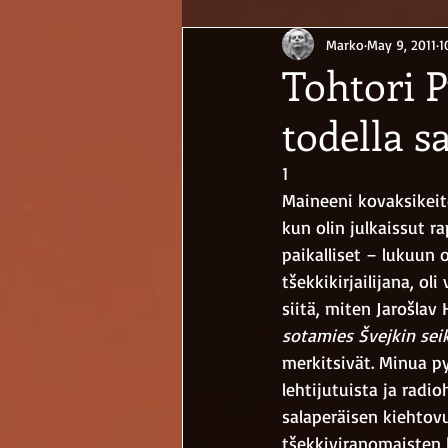
Marko
May 9, 2011
1
Tohtori P
todella s
1
Maineeni kovaksikeite
kun olin julkaissut 
paikalliset – lukuun
tšekkikirjailijana, o
siitä, miten Jarošlav
sotamies Švejkin sei
merkitsivät. Minua py
lehtijutuista ja radi
salaperäisen kiehtov
tšekkiviranomaisten 