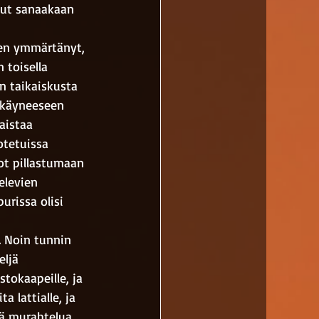
nut sanaakaan 
ä en ymmärtänyt, 
 toisella 
in taikaiskusta 
i käyneeseen 
aistaa 
otetuissa 
not pillastumaan 
elevien 
rissa olisi 
. Noin tunnin 
eljä 
stokaapeille, ja 
a lattialle, ja 
tä murahtelua, 