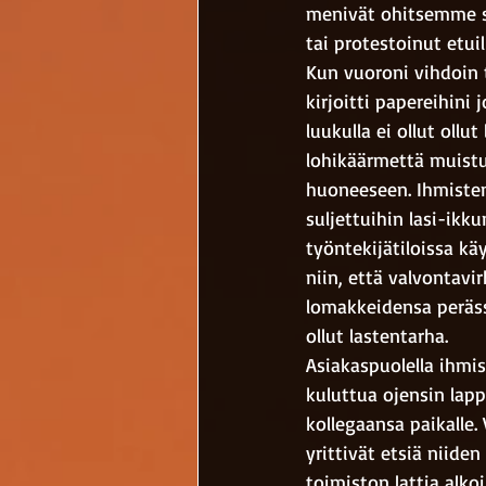
menivät ohitsemme su
tai protestoinut etuili
Kun vuoroni vihdoin tu
kirjoitti papereihini
luukulla ei ollut ollu
lohikäärmettä muistut
huoneeseen. Ihmisten 
suljettuihin lasi-ikk
työntekijätiloissa kä
niin, että valvontav
lomakkeidensa peräss
ollut lastentarha. 
Asiakaspuolella ihmis
kuluttua ojensin lappu
kollegaansa paikalle. V
yrittivät etsiä niiden
toimiston lattia alko