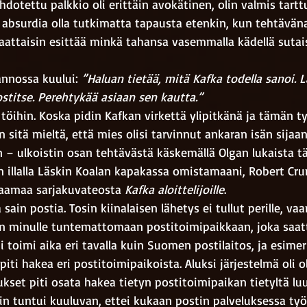
ehdotettu palkkio oli erittäin avokätinen, olin valmis tart
n absurdia olla tutkimatta tapausta etenkin, kun tehtäväna
aattaisin esittää minkä tahansa vasemmalla kädellä suta
 
annossa kuului: 
”Haluan tietää, mitä Kafka todella sanoi. 
stitse. Perehtykää asiaan sen kautta.”
töihin. Koska pidin Kafkan virkettä ylipitkänä ja tämän ty
n sitä mieltä, että mies olisi tarvinnut ankaran isän sijaa
 – ulkoistin osan tehtävästä käskemällä Olgan lukaista 
n illalla Läskin Koalan kapakassa omistamaani, Robert Cr
aamaa sarjakuvateosta 
Kafka aloittelijoille
. 
sain postia. Tosin kiinalaisen lähetys ei tullut perille, vaa
 minulle tuntemattomaan postitoimipaikkaan, joka saatto
ti toimi aika eri tavalla kuin Suomen postilaitos, ja esimerk
iti hakea eri postitoimipaikoista. Aluksi järjestelmä oli ol
kset piti osata hakea tietyn postitoimipaikan tietyltä luu
in tuntui kuuluvan, ettei kukaan postin palveluksessa ty