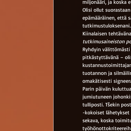
miljonääri, ja koska 
Olisi ollut suorastaa
epämääräinen, että s
tutkimustuloksenani.
Kiinalaisen tehtävän
tutkimusaineiston po
Ryhdyin välittömästi 
pitkästyttävänä – oli
kustannustoimittajan
tuotannon ja silmäili
omakätisesti signeer
Parin päivän kuluttua 
jumiutuneen johonkin
tulliposti. Tšekin pos
-kokoiset lähetykset p
sekava, koska toimitu
työhönottokriteereih