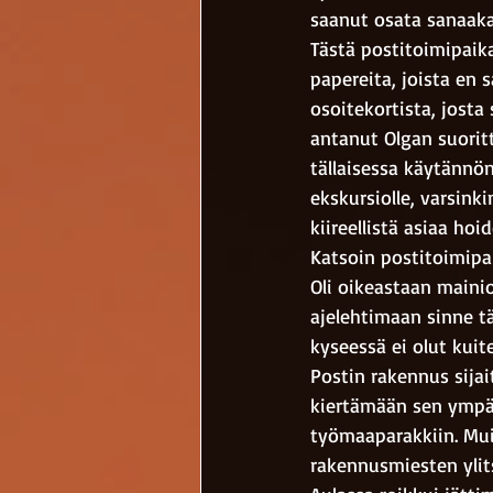
saanut osata sanaakaa
Tästä postitoimipaika
papereita, joista en
osoitekortista, josta 
antanut Olgan suorit
tällaisessa käytännön
ekskursiolle, varsink
kiireellistä asiaa hoi
Katsoin postitoimipai
Oli oikeastaan maini
ajelehtimaan sinne tä
kyseessä ei olut kui
Postin rakennus sijai
kiertämään sen ympäri
työmaaparakkiin. Mu
rakennusmiesten ylits