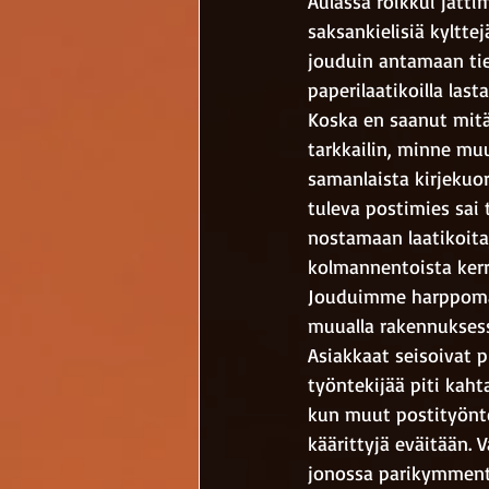
Aulassa roikkui jättim
saksankielisiä kyltte
jouduin antamaan tiet
paperilaatikoilla last
Koska en saanut mitää
tarkkailin, minne muu
samanlaista kirjekuori
tuleva postimies sai 
nostamaan laatikoita,
kolmannentoista kerr
Jouduimme harppomaa
muualla rakennuksessa
Asiakkaat seisoivat pi
työntekijää piti kah
kun muut postityönte
käärittyjä eväitään.
jonossa parikymmentä