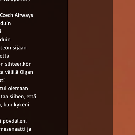
 Czech Airways 
uduin 
i 
uduin 
nteon sijaan 
että 
en sihteerikön 
 välillä Olgan 
ti 
ttui olemaan 
taa siihen, että 
a, kun kykeni 
i pöydälleni 
 mesenaatti ja 