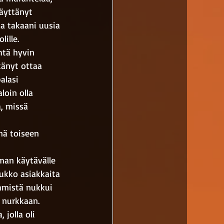
näyttänyt 
a takaani uusia 
ille. 
htä hyvin 
tänyt ottaa 
alasi 
loin olla 
, missä 
nä toiseen 
man käytävälle 
oukko asiakkaita 
hmistä nukkui 
 nurkkaan. 
jolla oli 