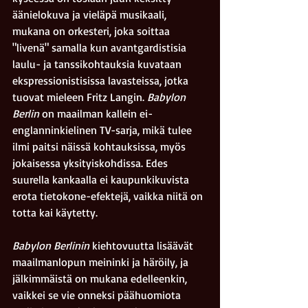
äänielokuva ja vieläpä musikaali, 
mukana on orkesteri, joka soittaa 
"livenä" samalla kun avantgardistisia 
laulu- ja tanssikohtauksia kuvataan 
ekspressionistisissa lavasteissa, jotka 
tuovat mieleen Fritz Langin. 
Babylon 
Berlin 
on maailman kallein ei-
englanninkielinen TV-sarja, mikä tulee 
ilmi paitsi näissä kohtauksissa, myös 
jokaisessa yksityiskohdissa. Edes 
suurella kankaalla ei kaupunkikuvista 
erota tietokone-efektejä, vaikka niitä on 
totta kai käytetty.
Babylon Berlinin
 kiehtovuutta lisäävät 
maailmanlopun meininki ja häröily, ja 
jälkimmäistä on mukana edelleenkin, 
vaikkei se vie onneksi päähuomiota 