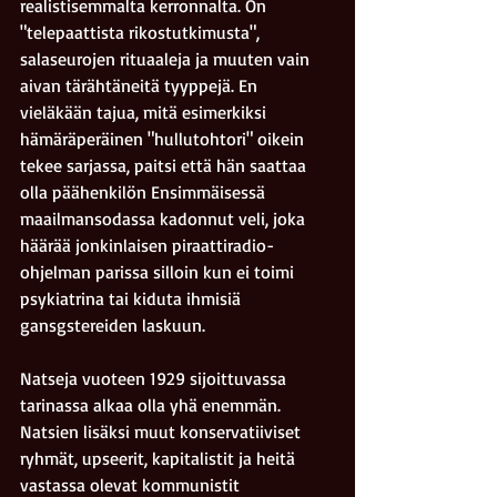
realistisemmalta kerronnalta. On 
"telepaattista rikostutkimusta", 
salaseurojen rituaaleja ja muuten vain 
aivan tärähtäneitä tyyppejä. En 
vieläkään tajua, mitä esimerkiksi 
hämäräperäinen "hullutohtori" oikein 
tekee sarjassa, paitsi että hän saattaa 
olla päähenkilön Ensimmäisessä 
maailmansodassa kadonnut veli, joka 
häärää jonkinlaisen piraattiradio-
ohjelman parissa silloin kun ei toimi 
psykiatrina tai kiduta ihmisiä 
gansgstereiden laskuun.
Natseja vuoteen 1929 sijoittuvassa 
tarinassa alkaa olla yhä enemmän. 
Natsien lisäksi muut konservatiiviset 
ryhmät, upseerit, kapitalistit ja heitä 
vastassa olevat kommunistit 