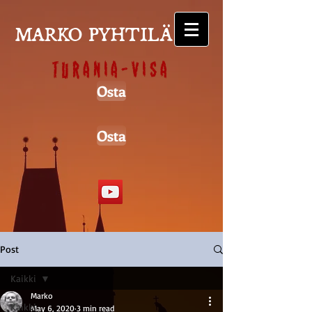
MARKO PYHTILÄ
Turania-visa
Osta
Osta
Post
Kaikki
Marko
Kaikki
May 6, 2020
3 min read