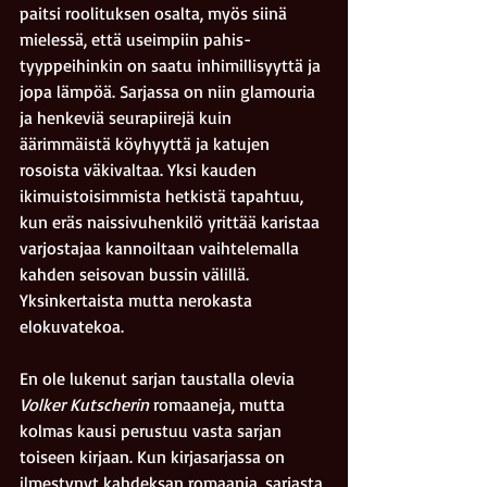
paitsi roolituksen osalta, myös siinä 
mielessä, että useimpiin pahis-
tyyppeihinkin on saatu inhimillisyyttä ja 
jopa lämpöä. Sarjassa on niin glamouria 
ja henkeviä seurapiirejä kuin 
äärimmäistä köyhyyttä ja katujen 
rosoista väkivaltaa. Yksi kauden 
ikimuistoisimmista hetkistä tapahtuu, 
kun eräs naissivuhenkilö yrittää karistaa 
varjostajaa kannoiltaan vaihtelemalla 
kahden seisovan bussin välillä. 
Yksinkertaista mutta nerokasta 
elokuvatekoa.
En ole lukenut sarjan taustalla olevia 
Volker Kutscherin
 romaaneja, mutta 
kolmas kausi perustuu vasta sarjan 
toiseen kirjaan. Kun kirjasarjassa on 
ilmestynyt kahdeksan romaania, sarjasta 