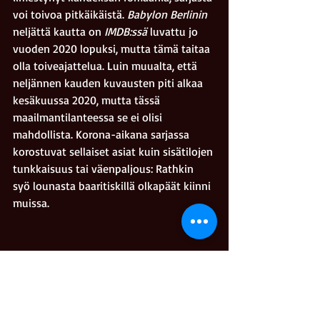
voi toivoa pitkäikäistä. 
Babylon Berlinin 
neljättä kautta on 
IMDB:ssä
 luvattu jo 
vuoden 2020 lopuksi, mutta tämä taitaa 
olla toiveajattelua. Luin muualta, että 
neljännen kauden kuvausten piti alkaa 
kesäkuussa 2020, mutta tässä 
maailmantilanteessa se ei olisi 
mahdollista. Korona-aikana sarjassa 
korostuvat sellaiset asiat kuin sisätilojen 
tunkkaisuus tai väenpaljous: Rathkin 
syö lounasta baaritiskillä olkapäät kiinni 
muissa.