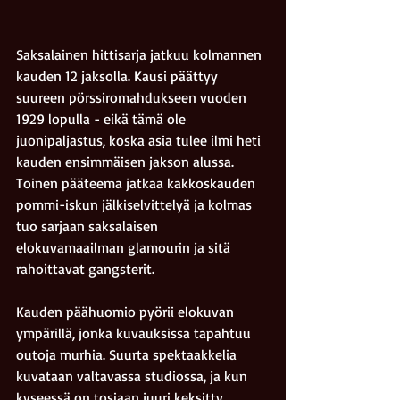
Saksalainen hittisarja jatkuu kolmannen 
kauden 12 jaksolla. Kausi päättyy 
suureen pörssiromahdukseen vuoden 
1929 lopulla - eikä tämä ole 
juonipaljastus, koska asia tulee ilmi heti 
kauden ensimmäisen jakson alussa. 
Toinen pääteema jatkaa kakkoskauden 
pommi-iskun jälkiselvittelyä ja kolmas 
tuo sarjaan saksalaisen 
elokuvamaailman glamourin ja sitä 
rahoittavat gangsterit.
Kauden päähuomio pyörii elokuvan 
ympärillä, jonka kuvauksissa tapahtuu 
outoja murhia. Suurta spektaakkelia 
kuvataan valtavassa studiossa, ja kun 
kyseessä on tosiaan juuri keksitty 