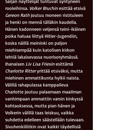
Sarjan näyttelijät tuntuvat syntyneen 
rooleihinsa. 
Volker Bruchin
 esittää etsivä 
Gereon Rath
 joutuu moneen ristituleen 
ja henki on mennä tälläkin kaudella. 
Hänen kadonneen veljensä teini-ikäinen 
poika haluaa liittyä Hitler-Jugendiin, 
koska näillä meininki on paljon 
miehisempää kuin katolisen kirkon 
lehtiä lakaisevassa nuorisoryhmässä. 
Ihanaisen 
Liv Lisa Friesin 
esittämä 
Charlotte Ritter 
yrittää etsiväksi, mutta 
miehinen ammattikunta hylkii naista. 
Välillä rahapulassa kamppaileva 
Charlotte joutuu palaamaan maailman 
vanhimpaan ammattiin varsin kinkyssä 
kohtauksessa, mutta pian hänen ja 
Volkerin välillä taas leiskuu, vaikka 
suhdetta edelleen säästellään tulevaan. 
Sivuhenkilötkin ovat kaikki täydellisiä 