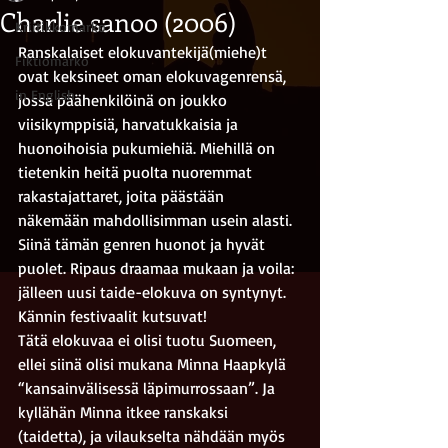
Charlie sanoo (2006)
Kriitikkomarko
Ranskalaiset elokuvantekijä(miehe)t 
Fiktiomarko
ovat keksineet oman elokuvagenrensä, 
in English
jossa päähenkilöinä on joukko 
viisikymppisiä, harvatukkaisia ja 
huonoihoisia pukumiehiä. Miehillä on 
tietenkin heitä puolta nuoremmat 
rakastajattaret, joita päästään 
näkemään mahdollisimman usein alasti. 
Siinä tämän genren huonot ja hyvät 
puolet. Ripaus draamaa mukaan ja voila: 
jälleen uusi taide-elokuva on syntynyt. 
Kännin festivaalit kutsuvat!
Tätä elokuvaa ei olisi tuotu Suomeen, 
ellei siinä olisi mukana Minna Haapkylä 
“kansainvälisessä läpimurrossaan”. Ja 
kyllähän Minna itkee ranskaksi 
(taidetta), ja vilaukselta nähdään myös 