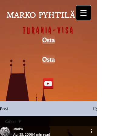
MARKO PYHTILÄ
Turania-visa
Osta
Osta
Post
Kaikki
Marko
Kaikki
Apr 25, 2008
1 min read