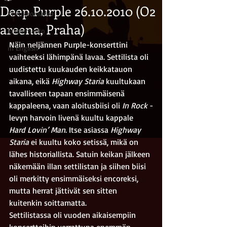
Deep Purple 26.10.2010 (O2
Kriitikkomarko
areena, Praha)
Fiktiomarko
Näin neljännen Purple-konserttini 
in English
vaihteeksi lähimpänä lavaa. Settilista oli 
uudistettu kuukauden keikkatauon 
aikana, eikä 
Highway Staria
 kuultukaan 
tavalliseen tapaan ensimmäisenä 
kappaleena, vaan aloitusbiisi oli
 In Rock
 -
levyn harvoin livenä kuultu kappale 
Hard Lovin’ Man
. Itse asiassa 
Highway 
Staria
 ei kuultu koko setissä, mikä on 
lähes historiallista. Satuin keikan jälkeen 
näkemään illan settilistan ja siihen biisi 
oli merkitty ensimmäiseksi encoreksi, 
mutta herrat jättivät sen sitten 
kuitenkin soittamatta. 
Settilistassa oli vuoden aikaisempiin 