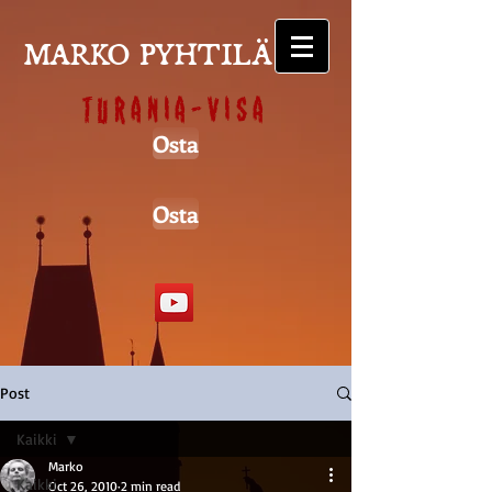
MARKO PYHTILÄ
Turania-visa
Osta
Osta
Post
Kaikki
Marko
Kaikki
Oct 26, 2010
2 min read