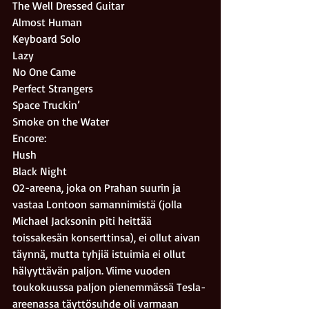
The Well Dressed Guitar 
Almost Human 
Keyboard Solo 
Lazy 
No One Came
Perfect Strangers 
Space Truckin’ 
Smoke on the Water 
Encore:
Hush
Black Night 
O2-areena, joka on Prahan suurin ja 
vastaa Lontoon samannimistä (jolla 
Michael Jacksonin piti heittää 
toissakesän konserttinsa), ei ollut aivan 
täynnä, mutta tyhjiä istuimia ei ollut 
hälyyttävän paljon. Viime vuoden 
toukokuussa paljon pienemmässä Tesla-
areenassa täyttösuhde oli varmaan 