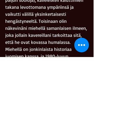
paljon sooloja), käveleskeli kaiuttimien 
takana levottomana ympäriinsä ja 
vaikutti välillä yksinkertaisesti 
hengästyneeltä. Toisinaan olin 
näkevinäni miehellä samanlaisen ilmeen, 
joka jollain kavereillani tarkoittaa sitä, 
että he ovat kovassa humalassa. 
Miehellä on jonkinlaista historiaa 
juomisen kanssa, ja 1980-luvun 
lopullahan lauluun piti ottaa vähäksi 
aikaa Joe Lynn “pop-Rainbow” Turner 
tällaisten juttujen takia. Toivottavasti 
olen väärässä. 
Nettisivuillaan Deep Purple kiistää 
huhut, että tämä olisi yhtyeen viimeinen 
kiertue.
#konsertti
#rock
Kriitikkomarko