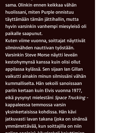
sama. Olinkin ennen keikkaa vähän 
huolissani, miten Purple onnistuu 
täyttämään tämän jättihallin, mutta 
hyvin varsinkin vanhempi miesyleisö oli 
paikalle saapunut.
Kuten viime vuonna, soittajat näyttivät 
silminnähden nauttivan työstään. 
Varsinkin Steve Morse näytti leveän 
kestohymynsä kanssa kuin olisi ollut 
appilassa kylässä. Sen sijaan Ian Gillan 
vaikutti ainakin minun silmissäni vähän 
kummalliselta. Hän sekoili sanoissaan 
pariin kertaan kuin Elvis vuonna 1977, 
eikä pysynyt mielestäni 
Space Trucking 
-
kappaleessa temmossa varsin 
yksinkertaisissa kohdissa. Hän kävi 
jatkuvasti lavan takana (joka on sinänsä 
ymmärrettävää, kun soittajilla on niin 