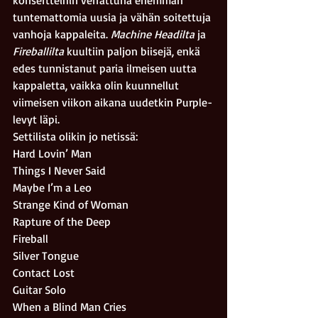
konsertteihin verrattuna enemmän 
tuntemattomia uusia ja vähän soitettuja 
vanhoja kappaleita. 
Machine Headilta
 ja 
Fireballilta 
kuultiin paljon biisejä, enkä 
edes tunnistanut paria ilmeisen uutta 
kappaletta, vaikka olin kuunnellut 
viimeisen viikon aikana uudetkin Purple-
levyt läpi. 
Settilista olikin jo netissä:
Hard Lovin’ Man 
Things I Never Said 
Maybe I’m a Leo 
Strange Kind of Woman
Rapture of the Deep 
Fireball 
Silver Tongue 
Contact Lost 
Guitar Solo 
When a Blind Man Cries 