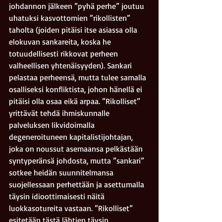
johdannon jälkeen ”pyhä perhe” joutuu 
uhatuksi kasvottomien ”rikollisten” 
taholta (joiden pitäisi itse asiassa olla 
elokuvan sankareita, koska he 
totuudellisesti rikkovat perheen 
valheellisen yhtenäisyyden). Sankari 
pelastaa perheensä, mutta tulee samalla 
osalliseksi konfliktista, johon hänellä ei 
pitäisi olla osaa eikä arpaa. ”Rikolliset” 
yrittävät tehdä ihmiskunnalle 
palveluksen likvidoimalla 
degeneroituneen kapitalistijohtajan, 
joka on noussut asemaansa pelkästään 
syntyperänsä johdosta, mutta ”sankari” 
sotkee heidän suunnitelmansa 
suojellessaan perhettään ja asettumalla 
täysin idioottimaisesti näitä 
luokkasotureita vastaan. ”Rikolliset” 
esitetään tästä lähtien täysin 