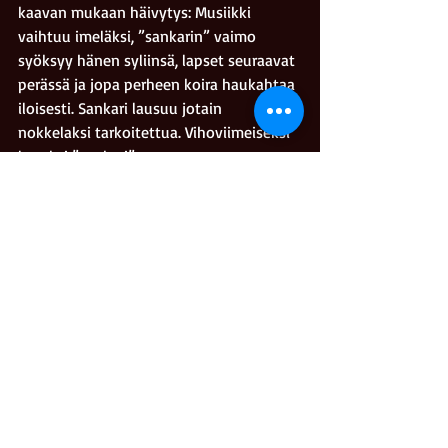
kaavan mukaan häivytys: Musiikki 
vaihtuu imeläksi, ”sankarin” vaimo 
syöksyy hänen syliinsä, lapset seuraavat 
perässä ja jopa perheen koira haukahtaa 
iloisesti. Sankari lausuu jotain 
nokkelaksi tarkoitettua. Vihoviimeiseksi 
lopuksi ”sankari” saa 
kapitalistijohtajalta kunniamerkin 
elokuvan päättyessä Amerikan lipun 
liehumiseen sekä kansallislaulun 
säveliin. Lopputeksteissä lupaillaan 
jatko-osaa sekä mainostetaan 
epäterveellistä ruokaa jumputtavan 
disco-musiikin tahdissa.
Kriitikkomarko