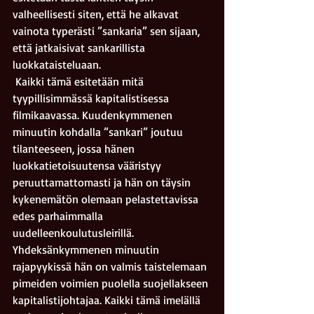
valheellisesti siten, että he alkavat 
vainota typerästi ”sankaria” sen sijaan, 
että jatkaisivat sankarillista 
luokkataisteluaan.
 Kaikki tämä esitetään mitä 
tyypillisimmässä kapitalistisessa 
filmikaavassa. Kuudenkymmenen 
minuutin kohdalla ”sankari” joutuu 
tilanteeseen, jossa hänen 
luokkatietoisuutensa vääristyy 
peruuttamattomasti ja hän on täysin 
kykenemätön olemaan pelastettavissa 
edes parhaimmalla 
uudelleenkoulutusleirillä. 
Yhdeksänkymmenen minuutin 
rajapyykissä hän on valmis taistelemaan 
pimeiden voimien puolella suojellakseen 
kapitalistijohtajaa. Kaikki tämä imelällä 