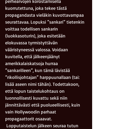
perhearvojen korostamisella 
kuorrutettuna, joka tekee tästä 
propagandasta vieläkin kuvottavampaa 
seurattavaa. Lopuksi ”sankari” tietenkin 
voittaa todellisen sankarin 
(luokkasoturin), joka esitetään 
elokuvassa tyrmistyttävän 
vääristyneessä valossa. Voidaan 
kuvitella, että jälkeenjäänyt 
amerikkalaiskatsoja hurraa 
”sankarilleen”, kun tämä lävistää 
”rikollisjohtajan” harppuunallaan (tai: 
lisää aseen nimi tähän). Todettakoon, 
että lopun taistelukohtaus on 
luonnollisesti kuvattu sekä niin 
jännittävästi että puolueellisesti, kuin 
vain Hollywoodin parhaat 
propagaattorit osaavat.
 Lopputaistelun jälkeen seuraa tutun 