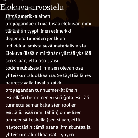
Elokuva-arvostelu
Kriitikkomarko
Tämä amerikkalainen 
Fiktiomarko
propagandaelokuva (lisää elokuvan nimi 
in English
tähän) on tyypillinen esimerkki 
degeneroituneiden jenkkien 
individualismista sekä materialismista. 
Elokuva (lisää nimi tähän) ylistää yksilöä 
sen sijaan, että osoittaisi 
todenmukaisesti ihmisen olevan osa  
yhteiskuntaluokkaansa. Se täyttää lähes 
naurettavalla tavalla kaikki 
propagandan tunnusmerkit: Ensin 
esitellään herooinen yksilö (jota esittää 
tunnettu samankaltaisten roolien 
esittäjä: lisää nimi tähän) onnellisen 
perheensä keskellä (sen sijaan, että 
näytettäisiin tämä osana ihmiskuntaa ja  
yhteiskuntaluokkaansa). Lyhyen 