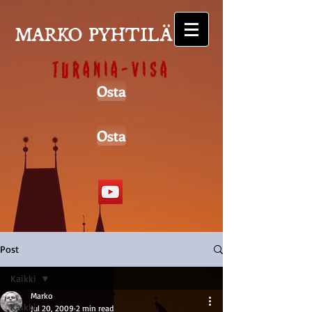
MARKO PYHTILÄ
Turania-visa
Osta
Osta
Post
Kaikki
Marko
Kaikki
Jul 20, 2009
2 min read