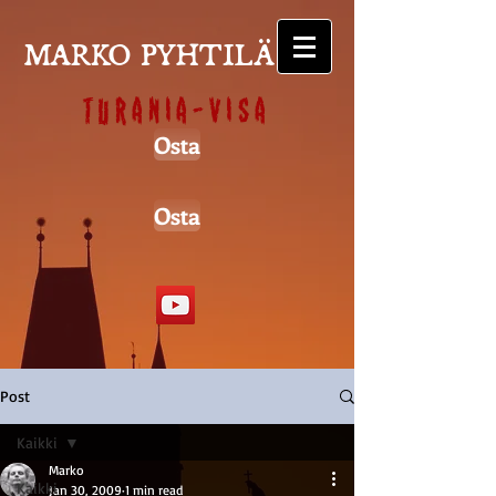
MARKO PYHTILÄ
Turania-visa
Osta
Osta
Post
Kaikki
Marko
Kaikki
Jan 30, 2009
1 min read