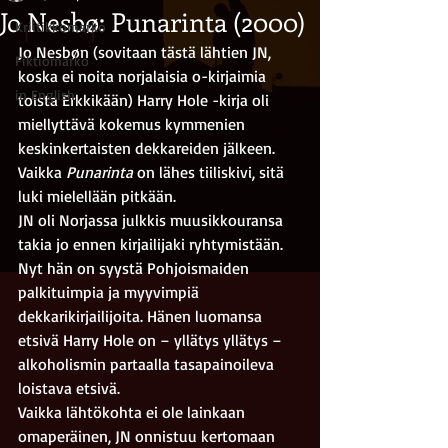
Jo Nesbø: Punarinta (2000)
Kriitikkomarko
Jo Nesbøn (sovitaan tästä lähtien JN, 
Fiktiomarko
koska ei noita norjalaisia o-kirjaimia 
in English
toista Erkkikään) Harry Hole -kirja oli 
miellyttävä kokemus kymmenien 
keskinkertaisten dekkareiden jälkeen. 
Vaikka 
Punarinta 
on lähes tiiliskivi, sitä 
luki mielellään pitkään.
JN oli Norjassa julkkis muusikkouransa 
takia jo ennen kirjailijaki ryhtymistään. 
Nyt hän on syystä Pohjoismaiden 
palkituimpia ja myyvimpiä 
dekkarikirjailijoita. Hänen luomansa 
etsivä Harry Hole on – yllätys yllätys – 
alkoholismin partaalla tasapainoileva 
loistava etsivä.
Vaikka lähtökohta ei ole lainkaan 
omaperäinen, JN onnistuu kertomaan 