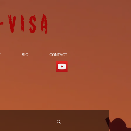
-visa
T
BIO
CONTACT