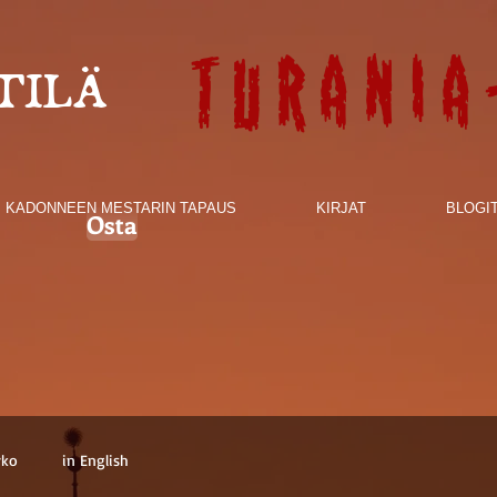
Turania
TILÄ
KADONNEEN MESTARIN TAPAUS
KIRJAT
BLOGI
Osta
rko
in English