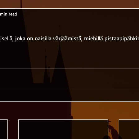
 min read
sellä, joka on naisilla värjäämistä, miehillä pistaapipähk