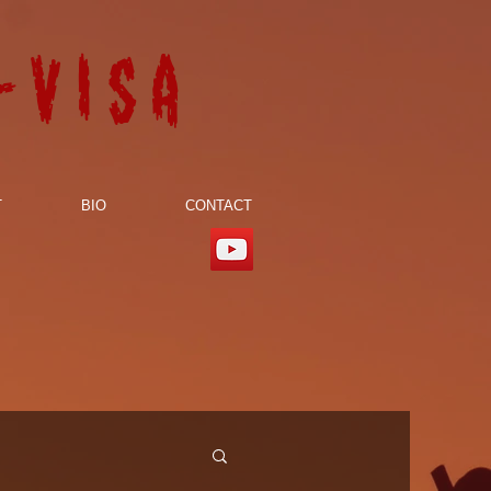
-visa
T
BIO
CONTACT