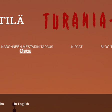
Turania
TILÄ
KADONNEEN MESTARIN TAPAUS
KIRJAT
BLOGI
Osta
rko
in English