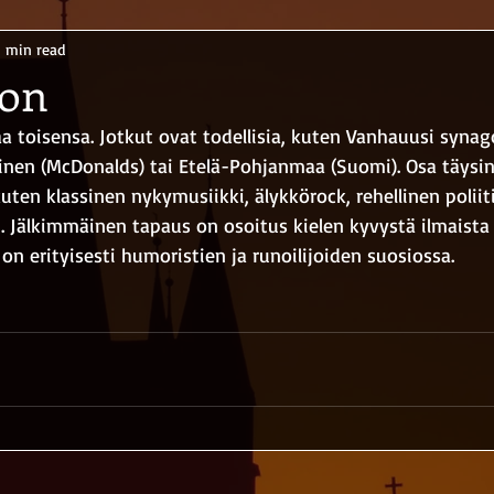
1 min read
on
 toisensa. Jotkut ovat todellisia, kuten Vanhauusi synago
en (McDonalds) tai Etelä-Pohjanmaa (Suomi). Osa täysin
kuten klassinen nykymusiikki, älykkörock, rehellinen poliit
en. Jälkimmäinen tapaus on osoitus kielen kyvystä ilmaista
n erityisesti humoristien ja runoilijoiden suosiossa.