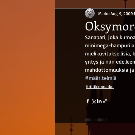
Marko
Aug 9, 2009
Oksymor
Sanapari, joka kumoaa
minimega-hampurilain
mielikuvituksellisia, 
yritys ja niin edelle
mahdottomuuksia ja o
#määritelmiä
Kriitikkomarko