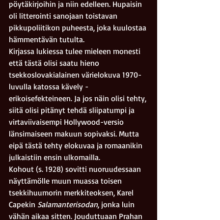
pöytäkirjoihin ja niin edelleen. Hupaisin 
oli litterointi sanojaan toistavan 
pikkupoliitikon puheesta, joka kuulostaa 
hämmentävän tutulta.
Kirjassa lukiessa tulee mieleen monesti 
että tästä olisi saatu hieno 
tsekkoslovakialainen värielokuva 1970-
luvulla katossa kävely -
erikoisefekteineen. Ja jos näin olisi tehty, 
siitä olisi pitänyt tehdä sliipatumpi ja 
virtaviivaisempi Hollywood-versio 
länsimaiseen makuun sopivaksi. Mutta 
eipä tästä tehty elokuvaa ja romaanikin 
julkaistiin ensin ulkomailla.
Kohout (s. 1928) sovitti nuoruudessaan 
näyttämölle muun muassa toisen 
tsekkihuumorin merkkiteoksen, Karel 
Capekin 
Salamanterisodan
, jonka luin 
vähän aikaa sitten. Jouduttuaan Prahan 