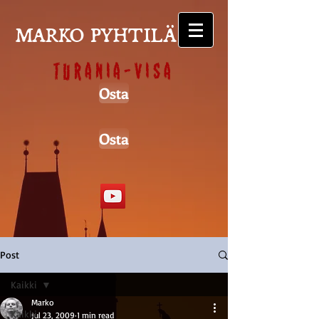
MARKO PYHTILÄ
Turania-visa
Osta
Osta
Post
Kaikki
Marko
Kaikki
Jul 23, 2009
1 min read