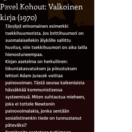
Pavel Kohout: Valkoinen
Kriitikkomarko
kirja (1970)
Fiktiomarko
Tässäpä erinomainen esimerkki 
in English
tsekkihuumorista. Jos brittihuumori on 
suomalaisellekin älykölle sallittu 
huvitus, niin tsekkihuumori on aika lailla 
hienostuneempaa.
Kirjan asetelma on herkullinen: 
liikuntakasvatuksen ja piirustuksen 
lehtori Adam Juracek voittaa 
painovoiman. Tästä seuraa kaikenlaista 
hässäkkää kommunistisessa 
systeemissä. Miten suhtautua mieheen, 
joka ei tottele Newtonin 
painovoimalakia, jonka sentään 
sosialistinenkin tiede on tunnustanut 
päteväksi?