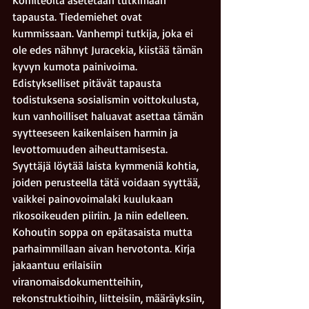
Komiteoita asetetaan tutkimaan 
tapausta. Tiedemiehet ovat 
kummissaan. Vanhempi tutkija, joka ei 
ole edes nähnyt Juracekia, kiistää tämän 
kyvyn kumota painivoima. 
Edistykselliset pitävät tapausta 
todistuksena sosialismin voittokulusta, 
kun vanhoilliset haluavat asettaa tämän 
syytteeseen kaikenlaisen harmin ja 
levottomuuden aiheuttamisesta. 
Syyttäjä löytää laista kymmeniä kohtia, 
joiden perusteella tätä voidaan syyttää, 
vaikkei painovoimalaki kuulukaan 
rikosoikeuden piiriin. Ja niin edelleen. 
Kohoutin soppa on epätasaista mutta 
parhaimmillaan aivan hervotonta. Kirja 
jakaantuu erilaisiin 
viranomaisdokumentteihin, 
rekonstruktioihin, liitteisiin, määräyksiin, 