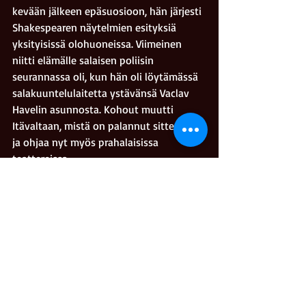
kevään jälkeen epäsuosioon, hän järjesti 
Shakespearen näytelmien esityksiä 
yksityisissä olohuoneissa. Viimeinen 
niitti elämälle salaisen poliisin 
seurannassa oli, kun hän oli löytämässä 
salakuuntelulaitetta ystävänsä Vaclav 
Havelin asunnosta. Kohout muutti 
Itävaltaan, mistä on palannut sittemmin 
ja ohjaa nyt myös prahalaisissa 
teattereissa.
#huumori
#kirja
#romaani
Kriitikkomarko
Recent Posts
See All