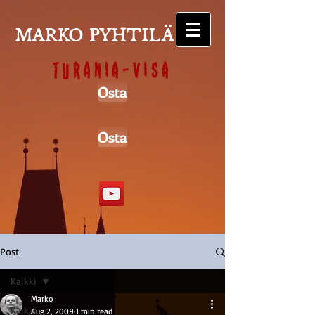
MARKO PYHTILÄ
Turania-visa
Osta
Osta
Post
Kaikki
Marko
Kaikki
Aug 2, 2009
1 min read