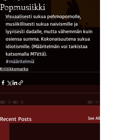
Popmusiikki
Kriitikkomarko
Visuaalisesti sukua pehmopornolle, 
Fiktiomarko
musiikillisesti sukua naivismille ja 
in English
lyyrisesti dadalle, mutta vähemmän kuin 
osiensa summa. Kokonaisuutena sukua 
idiotismille. (Määritelmän voi tarkistaa 
katsomalla MTV:tä).
#määritelmiä
Kriitikkomarko
Recent Posts
See All