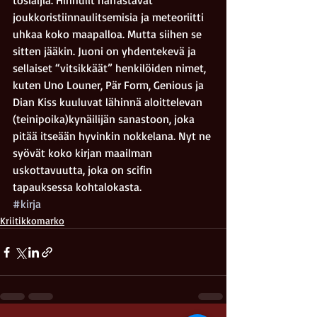
tosiäijiä. Hihhulit harrastavat 
joukkoristiinnaulitsemisia ja meteoriitti 
uhkaa koko maapalloa. Mutta siihen se 
sitten jääkin. Juoni on yhdentekevä ja 
sellaiset “vitsikkäät” henkilöiden nimet, 
kuten Uno Louner, Pär Form, Genious ja 
Dian Kiss kuuluvat lähinnä aloittelevan 
(teinipoika)kynäilijän sanastoon, joka 
pitää itseään hyvinkin nokkelana. Nyt ne 
syövät koko kirjan maailman 
uskottavuutta, joka on scifin 
tapauksessa kohtalokasta.
#kirja
Kriitikkomarko