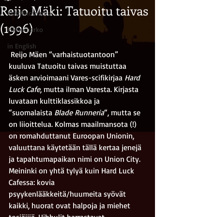
Reijo Mäki: Tatuoitu taivas
Kriitikkomarko
(1996)
Fiktiomarko
in English
 Reijo Mäen “varhaistuotantoon” 
kuuluva Tatuoitu taivas muistuttaa 
äsken arvioimaani Vares-scifikirjaa 
Hard 
Luck Cafe
, mutta ilman Varesta. Kirjasta 
luvataan kulttiklassikkoa ja 
“suomalaista 
Blade Runneria
“, mutta se 
on liioittelua. Kolmas maailmansota (!) 
on romahduttanut Euroopan Unionin, 
valuuttana käytetään tällä kertaa jenejä 
ja tapahtumapaikan nimi on Union City.
Meininki on yhtä tylyä kuin Hard Luck 
Cafessa: kovia 
psyykenlääkkeitä/huumeita syövät 
kaikki, huorat ovat halpoja ja miehet 