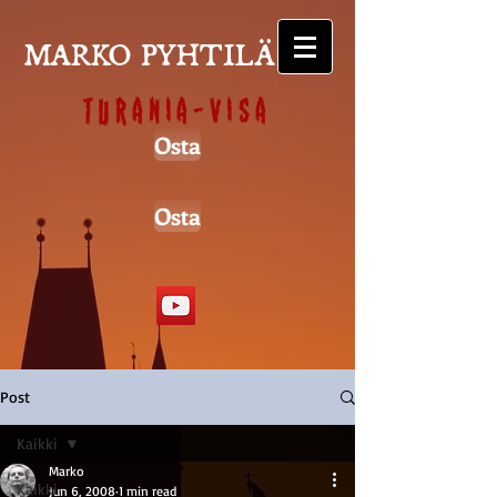
MARKO PYHTILÄ
Turania-visa
Osta
Osta
Post
Kaikki
Marko
Kaikki
Jun 6, 2008
1 min read