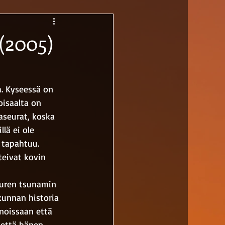
(2005)
sa. Kyseessä on 
oisaalta on 
laseurat, koska 
lä ei ole 
 tapahtuu. 
teivat kovin 
uren tsunamin 
kunnan historia 
noissaan että 
 että hänen 