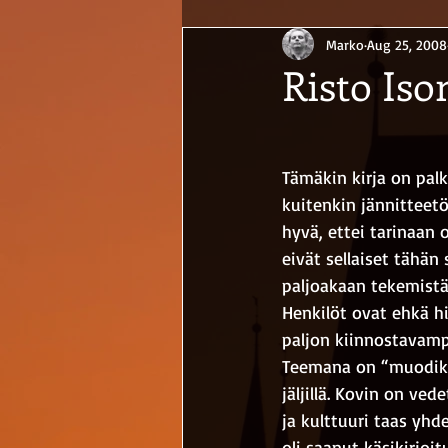
Marko
Aug 25, 2008
Risto Iso
Tämäkin kirja on palk
kuitenkin jännitteetö
hyvä, ettei tarinaan 
eivät sellaiset tähän 
paljoakaan tekemistä.
Henkilöt ovat ehkä 
paljon kiinnostavamp
Teemana on “muodika
jäljillä. Kovin on ve
ja kulttuuri taas yhd
oli saanut käsikirjoi