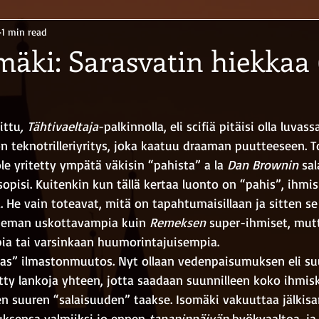
1 min read
mäki: Sarasvatin hiekkaa 
ittu
, Tähtivaeltaja
-palkinnolla, eli scifiä pitäisi olla luvas
n teknotrilleriyritys, joka kaatuu draaman puutteeseen. T
ole yritetty ympätä väkisin “pahista” a la 
Dan Brownin
 sa
sopisi. Kuitenkin kun tällä kertaa luonto on “pahis”, ihmisil
 He vain toteavat, mitä on tapahtumaisillaan ja sitten se
hieman uskottavampia kuin 
Remeksen
 super-ihmiset, mut
ia tai varsinkaan huumorintajuisempia.
s” ilmastonmuutos. Nyt ollaan vedenpaisumuksen eli su
detty lankoja yhteen, jotta saadaan suunnilleen koko ihmis
en suuren “salaisuuden” taakse. Isomäki vakuuttaa jälkisa
tuksensa valmiiksi jo ennen 
tapaninpäivän
 hyökyaaltoa, ja