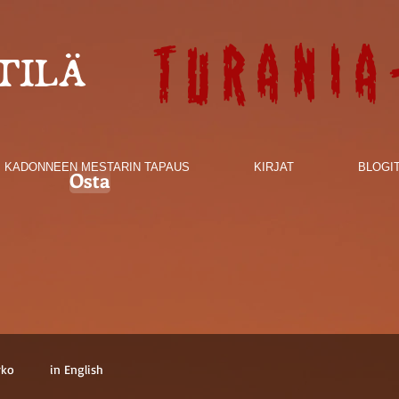
Turania
TILÄ
KADONNEEN MESTARIN TAPAUS
KIRJAT
BLOGI
Osta
rko
in English