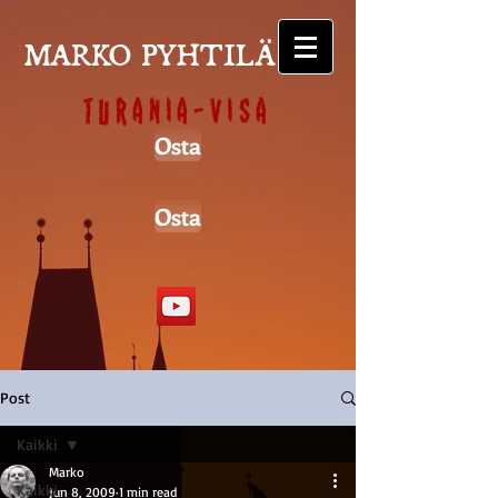
MARKO PYHTILÄ
Turania-visa
Osta
Osta
Post
Kaikki
Marko
Kaikki
Jun 8, 2009
1 min read