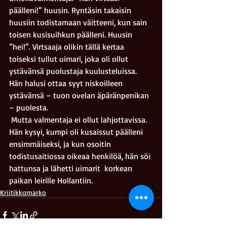
päälleni!” huusin. Ryntäsin takaisin 
huusiin todistamaan väitteeni, kun sain 
toisen kusisuihkun päälleni. Huusin 
”hei!”. Virtsaaja olikin tällä kertaa 
toiseksi tullut uimari, joka oli ollut 
ystävänsä puolustaja kuulusteluissa. 
Hän halusi ottaa syyt niskoilleen 
ystävänsä – tuon ovelan äpäränpenikan 
– puolesta. 
 Mutta valmentaja ei ollut lahjottavissa. 
Hän kysyi, kumpi oli kusaissut päälleni 
ensimmäiseksi, ja kun osoitin 
todistusaitiossa oikeaa henkilöä, hän söi 
hattunsa ja lähetti uimarit  korkean 
paikan leirille Hollantiin.
Kriitikkomarko