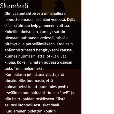
Skandaali
Kriitikkomarko
Olin vastentahtoisesti uimahallissa 
Fiktiomarko
lepuuttelemassa jäseniäni vedessä. Kyllä 
in English
se aina ahtaan kylpyammeen voittaa. 
Kokeilin uimistakin, kun nyt satuin 
olemaan puhtaassa vedessä, missä ei 
pitänyt olla petoeläimiäkään. Kroolasin 
epäonnistuneesti hengitykseni kanssa, 
kunnes huomasin, että jotkut uivat 
kilpaa. Kokeilin, miten nopeasti osaisin 
uida. Tulin neljänneksi.
 Kun palasin juhlittuna yllättäjänä 
uimakopille, huomasin, että 
kolmanneksi tullut nuori mies pyyhki 
itseään minun paitaani. Huusin ”hei!” ja 
hän heitti paidan roskikseen. Tästä 
seurasi luonnollisesti skandaali.
 Kuuleminen pidettiin koulun 