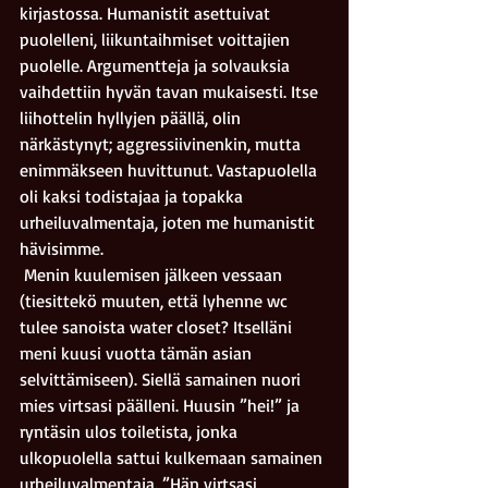
kirjastossa. Humanistit asettuivat 
puolelleni, liikuntaihmiset voittajien 
puolelle. Argumentteja ja solvauksia 
vaihdettiin hyvän tavan mukaisesti. Itse 
liihottelin hyllyjen päällä, olin 
närkästynyt; aggressiivinenkin, mutta 
enimmäkseen huvittunut. Vastapuolella 
oli kaksi todistajaa ja topakka 
urheiluvalmentaja, joten me humanistit 
hävisimme. 
 Menin kuulemisen jälkeen vessaan 
(tiesittekö muuten, että lyhenne wc 
tulee sanoista water closet? Itselläni 
meni kuusi vuotta tämän asian 
selvittämiseen). Siellä samainen nuori 
mies virtsasi päälleni. Huusin ”hei!” ja 
ryntäsin ulos toiletista, jonka 
ulkopuolella sattui kulkemaan samainen 
urheiluvalmentaja. ”Hän virtsasi 