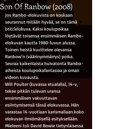
Son Of Ranbow (2008)
Kriitikkomarko
Jos Rambo-elokuvista on koskaan 
Fiktiomarko
seurannut mitään hyvää, se on tämä 
in English
brittielokuva. Kaksi koulupoikaa 
löytävät toisensa ensimmäisen Rambo-
elokuvan kautta 1980-luvun alussa. 
Toinen heistä kuvittelee olevansa 
Ranbow’n (väärinymmärrys) poika. 
Seuraa kaikenlaista hulvatonta Rambo-
aiheista koulupoikafantasiaa ja oman 
videon kuvausta.
Will Poulter (kuvassa etualalla), 14-v, 
tekee pitkän tulevan uransa 
ensimmäisen vakuuttavan 
esiintymisensä tässä elokuvassa. Hän 
varastaa 14-vuotiaan karismallaan koko 
elokuvan ilmiömäisellä esityksellään. 
Mieleeni tuli David Bowie tietynlaisessa 