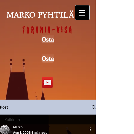
MARKO PYHTILÄ
Turania-visa
Osta
Osta
Post
Kaikki
Marko
Kaikki
Aug 1, 2008
1 min read