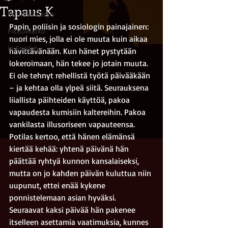
Tapaus K
Kriitikkomarko
Papin, poliisin ja sosiologin painajainen: 
Fiktiomarko
nuori mies, jolla ei ole muuta kuin aikaa 
in English
hävittävänään. Kun hänet pystytään 
lokeroimaan, hän tekee jo jotain muuta. 
Ei ole tehnyt rehellistä työtä päivääkään 
– ja kehtaa olla ylpeä siitä. Seurauksena 
liiallista päihteiden käyttöä, pakoa 
vapaudesta kumisiin kaltereihin. Pakoa 
vankilasta illusoriseen vapauteensa. 
Potilas kertoo, että hänen elämänsä 
kiertää kehää: yhtenä päivänä hän 
päättää ryhtyä kunnon kansalaiseksi, 
mutta on jo kahden päivän kuluttua niin 
uupunut, ettei enää kykene 
ponnistelemaan asian hyväksi. 
Seuraavat kaksi päivää hän pakenee 
itselleen asettamia vaatimuksia, kunnes 