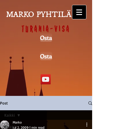
MARKO PYHTILÄ
Turania-visa
Osta
Osta
Post
Kaikki
Marko
Kaikki
Jul 2, 2009
1 min read