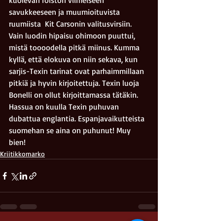
kuolevan roiston viimeiseen 
savukkeeseen ja muumioituvista 
ruumiista  Kit Carsonin valitusvirsiin. 
Vain luodin hipaisu ohimoon puuttui, 
mistä toooodella pitkä miinus. Kumma 
kyllä, että elokuva on niin sekava, kun 
sarjis-Texin tarinat ovat parhaimmillaan 
pitkiä ja hyvin kirjoitettuja. Texin luoja 
Bonelli on ollut kirjoittamassa tätäkin.
Hassua on kuulla Texin puhuvan 
dubattua englantia. Espanjavaikutteista 
suomehan se aina on puhunut! Muy 
bien!
Kriitikkomarko