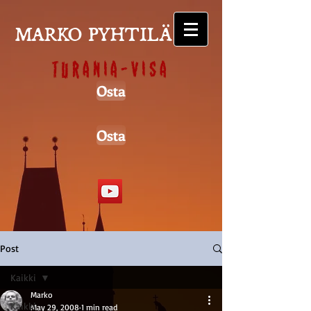
MARKO PYHTILÄ
Turania-visa
Osta
Osta
Post
Kaikki
Marko
Kaikki
May 29, 2008
1 min read