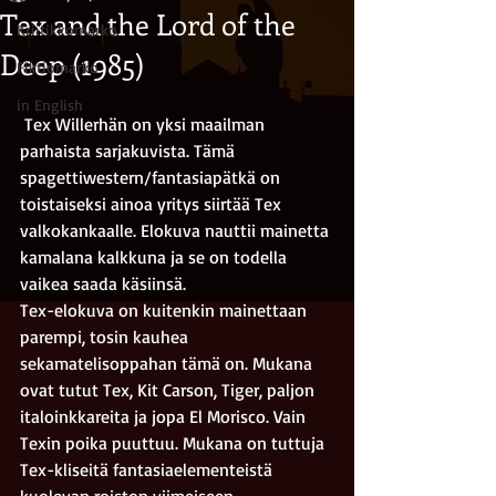
Tex and the Lord of the
Kriitikkomarko
Deep (1985)
Fiktiomarko
in English
 Tex Willerhän on yksi maailman 
parhaista sarjakuvista. Tämä 
spagettiwestern/fantasiapätkä on 
toistaiseksi ainoa yritys siirtää Tex 
valkokankaalle. Elokuva nauttii mainetta 
kamalana kalkkuna ja se on todella 
vaikea saada käsiinsä.
Tex-elokuva on kuitenkin mainettaan 
parempi, tosin kauhea 
sekamatelisoppahan tämä on. Mukana 
ovat tutut Tex, Kit Carson, Tiger, paljon 
italoinkkareita ja jopa El Morisco. Vain 
Texin poika puuttuu. Mukana on tuttuja 
Tex-kliseitä fantasiaelementeistä 