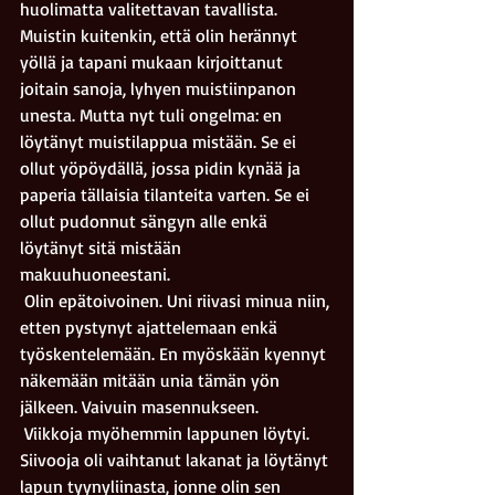
huolimatta valitettavan tavallista. 
Muistin kuitenkin, että olin herännyt 
yöllä ja tapani mukaan kirjoittanut 
joitain sanoja, lyhyen muistiinpanon 
unesta. Mutta nyt tuli ongelma: en 
löytänyt muistilappua mistään. Se ei 
ollut yöpöydällä, jossa pidin kynää ja 
paperia tällaisia tilanteita varten. Se ei 
ollut pudonnut sängyn alle enkä 
löytänyt sitä mistään 
makuuhuoneestani. 
 Olin epätoivoinen. Uni riivasi minua niin, 
etten pystynyt ajattelemaan enkä 
työskentelemään. En myöskään kyennyt 
näkemään mitään unia tämän yön 
jälkeen. Vaivuin masennukseen.
 Viikkoja myöhemmin lappunen löytyi. 
Siivooja oli vaihtanut lakanat ja löytänyt 
lapun tyynyliinasta, jonne olin sen 