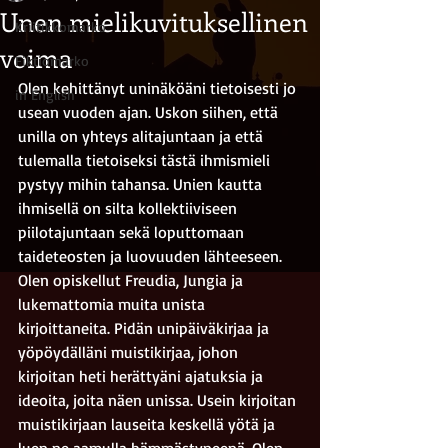
Unen mielikuvituksellinen
Kriitikkomarko
voima
Fiktiomarko
Olen kehittänyt uninäköäni tietoisesti jo 
in English
usean vuoden ajan. Uskon siihen, että 
unilla on yhteys alitajuntaan ja että 
tulemalla tietoiseksi tästä ihmismieli 
pystyy mihin tahansa. Unien kautta 
ihmisellä on silta kollektiiviseen 
piilotajuntaan sekä loputtomaan 
taideteosten ja luovuuden lähteeseen. 
Olen opiskellut Freudia, Jungia ja 
lukemattomia muita unista 
kirjoittaneita. Pidän unipäiväkirjaa ja 
yöpöydälläni muistikirjaa, johon 
kirjoitan heti herättyäni ajatuksia ja 
ideoita, joita näen unissa. Usein kirjoitan 
muistikirjaan lauseita keskellä yötä ja 