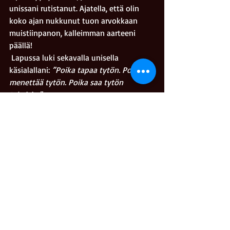
unissani rutistanut. Ajatella, että olin 
koko ajan nukkunut tuon arvokkaan 
muistiinpanon, kalleimman aarteeni 
päällä!
 Lapussa luki sekavalla unisella 
käsialallani: 
”Poika tapaa tytön. Poika 
menettää tytön. Poika saa tytön 
takaisin.”
Kriitikkomarko
Recent Posts
See All