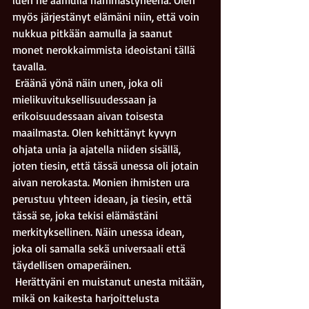
luen ne aamulla hämmästyneenä. Olen 
myös järjestänyt elämäni niin, että voin 
nukkua pitkään aamulla ja saanut 
monet nerokkaimmista ideoistani tällä 
tavalla.
 Eräänä yönä näin unen, joka oli 
mielikuvituksellisuudessaan ja 
erikoisuudessaan aivan toisesta 
maailmasta. Olen kehittänyt kyvyn 
ohjata unia ja ajatella niiden sisällä, 
joten tiesin, että tässä unessa oli jotain 
aivan nerokasta. Monien ihmisten ura 
perustuu yhteen ideaan, ja tiesin, että 
tässä se, joka tekisi elämästäni 
merkityksellinen. Näin unessa idean, 
joka oli samalla sekä universaali että 
täydellisen omaperäinen. 
 Herättyäni en muistanut unesta mitään, 
mikä on kaikesta harjoittelusta 