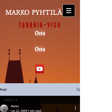
MARKO PYHTILÄ
Turania-visa
Osta
Osta
Post
Kaikki
Marko
Kaikki
Jun 22, 2009
1 min read