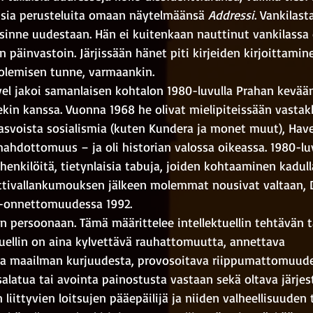
aisia perusteluita omaan näytelmäänsä 
Addressi
. Vankilast
 sinne uudestaan. Hän ei kuitenkaan nauttinut vankilassa 
n päinvastoin. Järjissään hänet piti kirjeiden kirjoittamin
 olemisen tunne, varmaankin.
vel jakoi samanlaisen kohtalon 1980-luvulla Prahan kevää
in kanssa. Vuonna 1968 he olivat mielipiteissään vastakkai
asvoista sosialismia (kuten Kundera ja monet muut), Havel
mahdottomuus – ja oli historian valossa oikeassa. 1980-luv
nkilöitä, tietynlaisia tabuja, joiden kohtaaminen kadull
mettivallankumouksen jälkeen molemmat nousivat valtaan, 
o-onnettomuudessa 1992. 
n persoonaan. Tämä määrittelee intellektuellin tehtävän t
tuellin on aina kylvettävä rauhattomuutta, annettava 
a maailman kurjuudesta, provosoitava riippumattomuudel
alatua tai avointa painostusta vastaan sekä oltava järjes
 liittyvien loitsujen pääepäilijä ja niiden valheellisuuden t