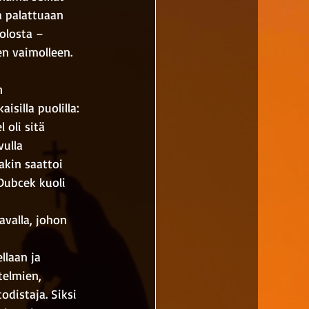
a palattuaan 
olosta – 
en vaimolleen. 
n 
silla puolilla: 
 oli sitä 
ulla 
akin saattoi 
Dubcek kuoli 
avalla, johon 
laan ja 
telmien, 
odistaja. Siksi 