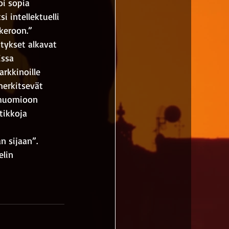
oi sopia 
 intellektuelli 
keroon.” 
tykset alkavat 
issa 
rkkinoille 
merkitsevät 
n huomioon 
tikkoja 
 sijaan”. 
lin 