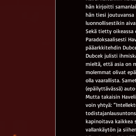
hän kirjoitti samanl
hän tiesi joutuvansa
luonnollisestikin aiva
Sekä tietty oikeassa
Paradoksaalisesti Ha
pääarkkitehdin Dubcek
Dubcek julisti ihmisk
mieltä, että asia on 
molemmat olivat epähe
olla vaarallista. Sa
(epäilyttävässä) aut
Mutta takaisin Haveli
voin yhtyä: “Intellek
todistajanlausuntons
kapinoitava kaikkea s
vallankäytön ja siihen