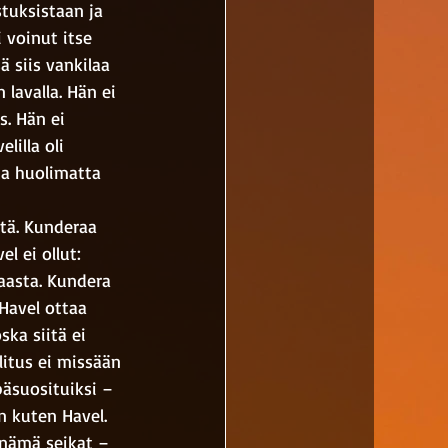
stuksistaan ja 
 voinut itse 
ä siis vankilaa 
lavalla. Hän ei 
. Hän ei 
illa oli 
a huolimatta 
stä. Kunderaa 
l ei ollut: 
aasta. Kundera 
 Havel ottaa 
ska siitä ei 
llitus ei missään 
päsuosituiksi – 
n kuten Havel. 
 nämä seikat – 