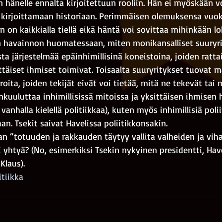
 hänelle ennalta kirjoitettuun rooliin. Hän ei myöskään v
kirjoittamaan historiaan. Perimmäisen olemuksensa vuoksi
n on kaikkialla tiellä eikä häntä voi sovittaa mihinkään lo
en havainnon huomatessaan, miten monikansalliset suuryri
sta järjestelmää epäinhimillisinä koneistoina, joiden ratta
äiset ihmiset toimivat. Toisaalta suuryritykset tuovat ma
roita, joiden tekijät eivät voi tietää, mitä ne tekevät tai 
änkuuluttaa inhimillisissä mitoissa ja yksittäisen ihmise
 vanhalla kielellä politiikkaa), kuten myös inhimillisiä polii
an. Tsekit saivat Havelissa poliitikkonsakin.
 “totuuden ja rakkauden täytyy vallita valheiden ja vihan
 yhtyä? (No, esimerkiksi Tsekin nykyinen presidentti, Have
Klaus).
itiikka