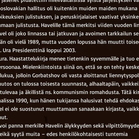
koslovakian hallitus oli kuitenkin muiden maiden mukana r
ikeuksien julistuksen, ja peruskirjalaiset vaativat yksinker
maan julistusta. Havelille tämä merkitsi viiden vuoden li
el oli joko linnassa tai jatkuvan ja avoimen tarkkailun se
hän oli vielä 1989, mutta vuoden lopussa hän muutti toise
. Ura Presidenttinä loppui 2003.
 ura. Haastattelukirja menee tietenkin syvemmälle ja tuo es
rsoonaa. Mielenkiintoista siinä on, että se on tehty kesk
ua, jolloin Gorbatshov oli vasta aloittanut liennytyspoli
utos on tulossa toisesta suunnasta, alhaaltapäin, vaikkei
ulevaa ja äkillistä ns. kommunismin romahdusta. Tätä kir
aalissa 1990, kun hänen tukijansa halusivat tehdä ehdoka
avel ei ole suostunut muuttamaan sanaakaan kirjasta, vaik
ut.
voi panna merkille Havelin älykkyyden sekä vilpittömyyden
 eikä syytä muita – edes henkilökohtaisesti tuntemia 