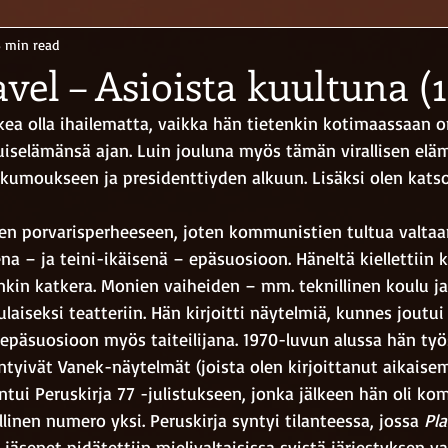
3 min read
vel – Asioista kuultuna (
kea olla ihailematta, vaikka hän tietenkin kotimaassaan o
uiselämänsä ajan. Luin jouluna myös tämän virallisen eläm
nkumoukseen ja presidenttiyden alkuun. Lisäksi olen katso
een porvarisperheeseen, joten kommunistien tultua valtaa
ena – ja teini-ikäisenä – epäsuosioon. Häneltä kiellettiin 
nkin katkera. Monien vaiheiden – mm. teknillinen koulu ja
laiseksi teatteriin. Hän kirjoitti näytelmiä, kunnes joutui
epäsuosioon myös taiteilijana. 1970-luvun alussa hän työ
ntyivät Vanek-näytelmät (joista olen kirjoittanut aikaise
tui Peruskirja 77 -julistukseen, jonka jälkeen hän oli k
linen numero yksi. Peruskirja syntyi tilanteessa, jossa 
Pla
 jäsenet pidätettiin mielivaltaisissa syistä järjestyksen va