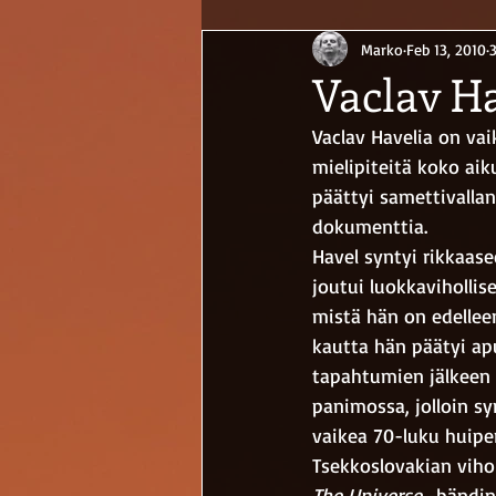
Marko
Feb 13, 2010
Vaclav Ha
Vaclav Havelia on vai
mielipiteitä koko aik
päättyi samettivalla
dokumenttia. 
Havel syntyi rikkaas
joutui luokkavihollis
mistä hän on edellee
kautta hän päätyi apu
tapahtumien jälkeen 
panimossa, jolloin sy
vaikea 70-luku huipen
Tsekkoslovakian vihol
The Universe
 -bändin