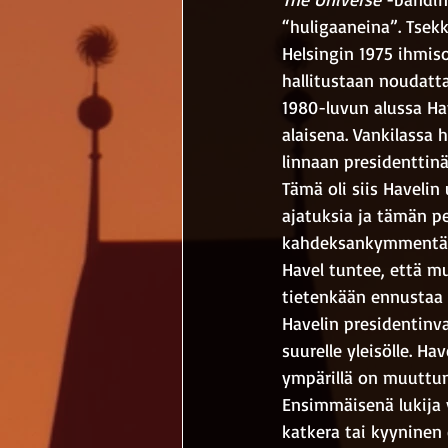
“huligaaneina”. Tsek
Helsingin 1975 ihmiso
hallitustaan noudatta
1980-luvun alussa Hav
alaisena. Vankilassa 
linnaan presidenttinä
Tämä oli siis Havelin
ajatuksia ja tämän pe
kahdeksankymmentäluk
Havel tuntee, että mu
tietenkään ennustaa t
Havelin presidentinv
suurelle yleisölle. H
ympärillä on muuttun
Ensimmäisenä lukija 
katkera tai kyyninen