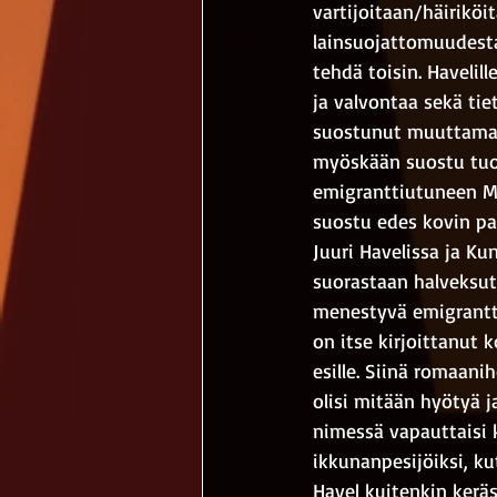
vartijoitaan/häiriköi
lainsuojattomuudestaa
tehdä toisin. Havelill
ja valvontaa sekä tie
suostunut muuttamaan
myöskään suostu tuom
emigranttiutuneen Mi
suostu edes kovin pal
Juuri Havelissa ja Ku
suorastaan halveksutaa
menestyvä emigranttik
on itse kirjoittanut 
esille. Siinä romaani
olisi mitään hyötyä ja
nimessä vapauttaisi ky
ikkunanpesijöiksi, ku
Havel kuitenkin keräs