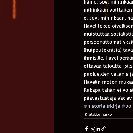
hän ei sovi mihinkään
mihinkään voittajien 
ei sovi mihinkään, hä
Havel tekee oivallis
muistuttaa sosialisti
persoonattomat yksitt
(huipputeknisiä) tava
ihmisille. Havel perä
ottavaa taloutta (siis
puolueiden vallan sija
Havelin moton mukaan
Kukapa tähän ei voisi
päävastustaja Vaclav 
#historia
#kirja
#pol
Kriitikkomarko