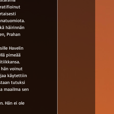
atifioinut 
taisesti 
nnatuomiota. 
kä häirinnän 
en, Prahan 
ille Havelin 
ellä pimeää 
tiikkansa. 
 hän voinut 
jaa käytettiin 
staan tutuksi 
ka maailma sen 
. Hän ei ole 