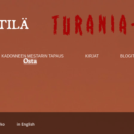
Turania
TILÄ
KADONNEEN MESTARIN TAPAUS
KIRJAT
BLOGI
Osta
rko
in English