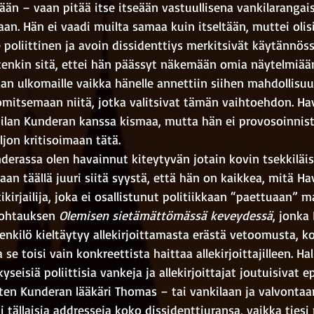
tään – vaan pitää itse itseään vastuullisena vankilarangai
n. Hän ei vaadi muilta samaa kuin itseltään, muttei olisi
e poliittinen ja avoin dissidenttiys merkitsivät käytännöss
tenkin sitä, ettei hän päässyt näkemään omia näytelmiään 
 ulkomaille vaikka hänelle annettiin siihen mahdollisuus
itsemaan niitä, jotka valitsivat tämän vaihtoehdon. Havel
lan Kunderan kanssa kismaa, mutta hän ei provosoinnist
jon kritisoimaan tätä. 
nderassa olen havainnut kiteytyvän jotain kovin tsekkiläi
n täällä juuri siitä syystä, että hän on kaikkea, mitä Have
irjailija, joka ei osallistunut politiikkaan “paettuaan” m
kohtauksen 
Olemisen sietämättömässä keveydessä
, jonka
henkilö kieltäytyy allekirjoittamasta erästä vetoomusta, ko
 se toisi vain konkreettista haittaa allekirjoittajilleen. Ha
seisiä poliittisia vankeja ja allekirjoittajat joutuisivat e
ten Kunderan lääkäri Thomas – tai vankilaan ja valvontaa
i tällaisia addresseja koko dissidenttiuransa, vaikka tiesi