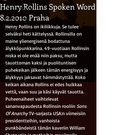
Henry Rollins Spoken Word
Kriitikkomarko
8.2.2010 Praha
Fiktiomarko
Henry Rollins on ikiliikkuja. Se tulee 
in English
selväksi heti kättelyssä. Rollinsilla on 
maine ylienergisenä bodattuna 
älykköpunkkarina. 49-vuotiaan Rollinsin 
niska ei ole enää niin paksu, mutta 
tauottoman kaksi ja puolituntisen 
puhekeikan jälkeen tämän energisyys ja 
älykkyys jaksavat hämmästyttää. Koko 
keikan aikana Rollins ei edes huikkaa 
vettä, vaan suu ja käsi käyvät tauotta. 
Puheenaiheet vaihtelevat 
sananvapaudesta Rollinsin rooliin 
Sons 
Of Anarchy
 TV-sarjasta USA:n viimeisiin 
presidentteihin, vanhoista 
punkbändeistä tämän kaveriin William 