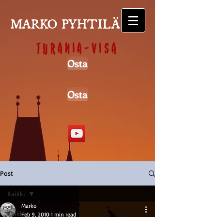
MARKO PYHTILÄ
Turania-visa
Osta
Osta
Post
Kaikki
Marko
Kaikki
Feb 9, 2010
1 min read