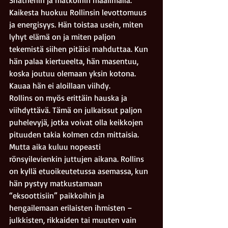
Shatneriin ja matkoihin maailmalla. 
Kaikesta huokuu Rollinsin levottomuus 
ja energisyys. Hän toistaa usein, miten 
lyhyt elämä on ja miten paljon 
tekemistä siihen pitäisi mahduttaa. Kun 
hän palaa kiertueelta, hän masentuu, 
koska joutuu olemaan yksin kotona. 
Kauaa hän ei aloillaan viihdy.
Rollins on myös erittäin hauska ja 
viihdyttävä. Tämä on julkaissut paljon 
puhelevyjä, jotka voivat olla keikkojen 
pituuden takia kolmen cd:n mittaisia. 
Mutta aika kuluu nopeasti 
rönsyilevienkin juttujen aikana. Rollins 
on kyllä etuoikeutetussa asemassa, kun 
hän pystyy matkustamaan 
“eksoottisiin” paikkoihin ja 
hengailemaan erilaisten ihmisten – 
julkkisten, rikkaiden tai muuten vain 