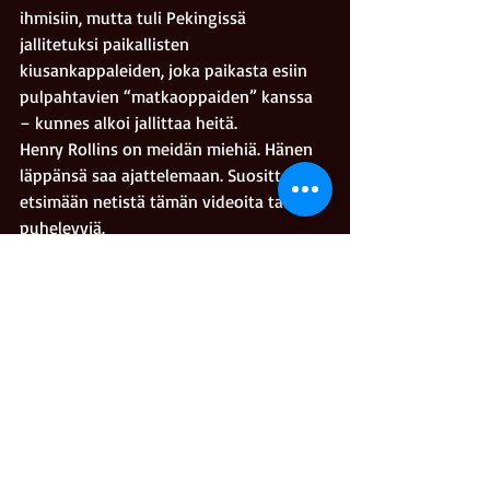
ihmisiin, mutta tuli Pekingissä 
jallitetuksi paikallisten 
kiusankappaleiden, joka paikasta esiin 
pulpahtavien “matkaoppaiden” kanssa 
– kunnes alkoi jallittaa heitä.
Henry Rollins on meidän miehiä. Hänen 
läppänsä saa ajattelemaan. Suosittelen 
etsimään netistä tämän videoita tai 
puhelevyjä.
#punk
#standup
#teatteri
Kriitikkomarko
Recent Posts
See All