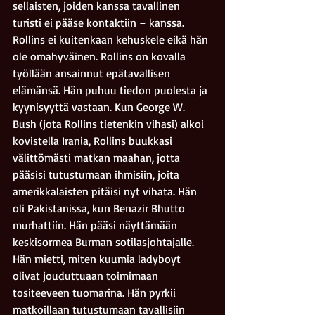
sellaisten, joiden kanssa tavallinen 
turisti ei pääse kontaktiin – kanssa. 
Rollins ei kuitenkaan kehuskele eikä hän 
ole omahyväinen. Rollins on kovalla 
työllään ansainnut epätavallisen 
elämänsä. Hän puhuu tiedon puolesta ja 
kyynisyyttä vastaan. Kun George W. 
Bush (jota Rollins tietenkin vihasi) alkoi 
kovistella Irania, Rollins buukkasi 
välittömästi matkan maahan, jotta 
pääsisi tutustumaan ihmisiin, joita 
amerikkalaisten pitäisi nyt vihata. Hän 
oli Pakistanissa, kun Benazir Bhutto 
murhattiin. Hän pääsi näyttämään 
keskisormea Burman sotilasjohtajalle. 
Hän mietti, miten kuumia ladyboyt 
olivat jouduttuaan toimimaan 
tositeeveen tuomarina. Hän pyrkii 
matkoillaan tutustumaan tavallisiin 