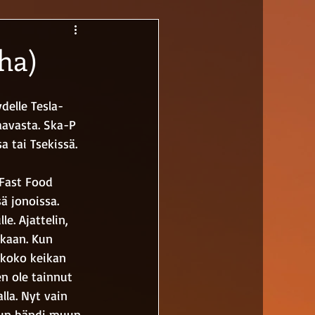
ha)
delle Tesla-
aavasta. Ska-P 
 tai Tsekissä. 
Fast Food 
ä jonoissa. 
e. Ajattelin, 
akaan. Kun 
ä koko keikan 
en ole tainnut 
lla. Nyt vain 
 kun bändi muun 