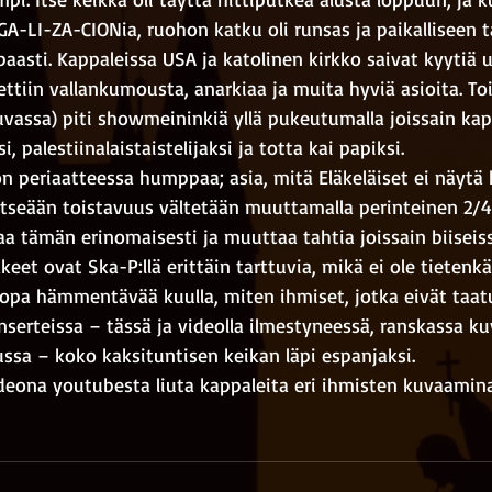
A-LI-ZA-CIONia, ruohon katku oli runsas ja paikalliseen t
paasti. Kappaleissa USA ja katolinen kirkko saivat kyytiä 
tettiin vallankumousta, anarkiaa ja muita hyviä asioita. Toi
 kuvassa) piti showmeininkiä yllä pukeutumalla joissain k
 palestiinalaistaistelijaksi ja totta kai papiksi.
on periaatteessa humppaa; asia, mitä Eläkeläiset ei näytä
itseään toistavuus vältetään muuttamalla perinteinen 2/4
a tämän erinomaisesti ja muuttaa tahtia joissain biiseiss
äkeet ovat Ska-P:llä erittäin tarttuvia, mikä ei ole tietenk
jopa hämmentävää kuulla, miten ihmiset, jotka eivät taat
nserteissa – tässä ja videolla ilmestyneessä, ranskassa k
ussa – koko kaksituntisen keikan läpi espanjaksi.
ideona youtubesta liuta kappaleita eri ihmisten kuvaamina