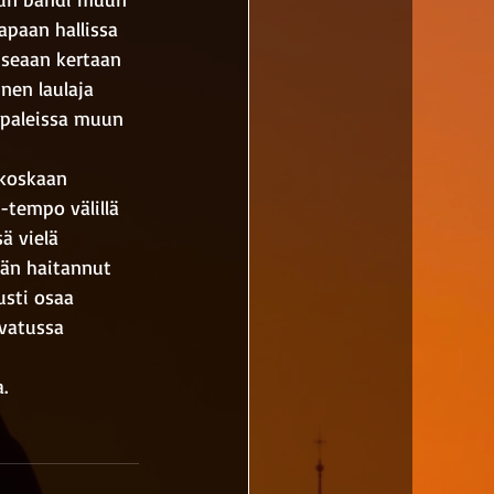
apaan hallissa 
useaan kertaan 
nen laulaja 
appaleissa muun 
 koskaan 
-tempo välillä 
ä vielä 
ään haitannut 
usti osaa 
uvatussa 
.