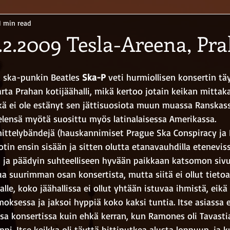
1 min read
.2.2009 Tesla-Areena, Pra
a ska-punkin Beatles 
Ska-P
 veti hurmiollisen konsertin täy
parta Prahan kotijäähalli, mikä kertoo jotain keikan mittak
kä ei ole estänyt sen jättisuosiota muun muassa Ranskassa
ielensä myötä suosittu myös latinalaisessa Amerikassa.
mittelybändejä (hauskannimiset Prague Ska Conspiracy ja 
otin ensin sisään ja sitten olutta etanavauhdilla eteneviss
t, ja päädyin suhteelliseen hyvään paikkaan katsomon sivull
tua suurimman osan konsertista, mutta siitä ei ollut tieto
alle, koko jäähallissa ei ollut yhtään istuvaa ihmistä, eik
rmoksessa ja jaksoi hyppiä koko kaksi tuntia. Itse asiassa 
ssa konsertissa kuin ehkä kerran, kun Ramones oli Tavastia
pi. Itse keikka oli täyttä hittiputkea alusta loppuun, ja