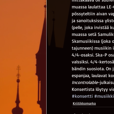
muassa laulattaa LE-G
pössyteltiin aivan va
ja sanoituksissa ylis
(pelle, joka irvistää
muassa setä Samuliksi,
Skamusiikissa (joka 
tajunneen) musiikin 
4/4-osaksi. Ska-P osa
valssiksi. 4/4-kertos
bändin suosiota. On 
espanjaa, laulavat ko
Incontrolable
-julkais
Konsertista löytyy v
#konsertti
#musiikki
Kriitikkomarko