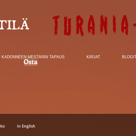
Turania
TILÄ
KADONNEEN MESTARIN TAPAUS
KIRJAT
BLOGI
Osta
rko
in English