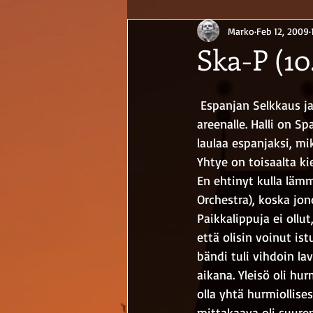
Marko
Feb 12, 2009
Ska-P (10
 Espanjan Selkkaus j
areenalle. Halli on S
laulaa espanjaksi, mi
Yhtye on toisaalta k
En ehtinyt kulla läm
Orchestra), koska jon
Paikkalippuja ei ollu
että olisin voinut is
bändi tuli vihdoin lav
aikana. Yleisö oli hu
olla yhtä hurmiollise
mittakaava oli suurem